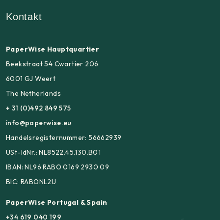
Kontakt
PaperWise Hauptquartier
Beekstraat 54 Cwartier 206
6001 GJ Weert
The Netherlands
+ 31 (0)492 849 575
info@paperwise.eu
Handelsregisternummer: 56662939
USt-IdNr.: NL8522.45.130.B01
IBAN: NL96 RABO 0169 2930 09
BIC: RABONL2U
PaperWise Portugal & Spain
+34 619 040 199