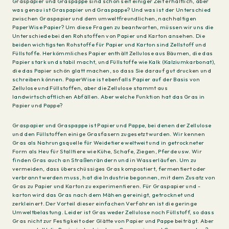
Graspapier und Graspappe sind schon seit einiger Zeit erhältlich, aber
was genau ist Graspapier und Graspappe? Und was ist der Unterschied
zwischen Graspapier und dem umweltfreundlichen, nachhaltigen
PaperWise Papier? Um diese Fragen zu beantworten, müssen wir uns die
Unterschiede bei den Rohstoffen von Papier und Karton ansehen. Die
beiden wichtigsten Rohstoffe für Papier und Karton sind Zellstoff und
Füllstoffe. Herkömmliches Papier enthält Zellulose aus Bäumen, die das
Papier stark und stabil macht, und Füllstoffe wie Kalk (Kalziumkarbonat),
die das Papier schön glatt machen, so dass Sie darauf gut drucken und
schreiben können. PaperWise ist ebenfalls Papier auf der Basis von
Zellulose und Füllstoffen, aber die Zellulose stammt aus
landwirtschaftlichen Abfällen. Aber welche Funktion hat das Gras in
Papier und Pappe?
Graspapier und Graspappe ist Papier und Pappe, bei denen der Zellulose
und den Füllstoffen einige Grasfasern zugesetzt wurden. Wir kennen
Gras als Nahrungsquelle für Weidetiere weltweit und in getrockneter
Form als Heu für Stalltiere wie Kühe, Schafe, Ziegen, Pferde usw. Wir
finden Gras auch an Straßenrändern und in Wasserläufen. Um zu
vermeiden, dass überschüssiges Gras kompostiert, fermentiert oder
verbrannt werden muss, hat die Industrie begonnen, mit dem Zusatz von
Gras zu Papier und Karton zu experimentieren. Für Graspapier und -
karton wird das Gras nach dem Mähen gereinigt, getrocknet und
zerkleinert. Der Vorteil dieser einfachen Verfahren ist die geringe
Umweltbelastung. Leider ist Gras weder Zellulose noch Füllstoff, so dass
Gras nicht zur Festigkeit oder Glätte von Papier und Pappe beiträgt. Aber