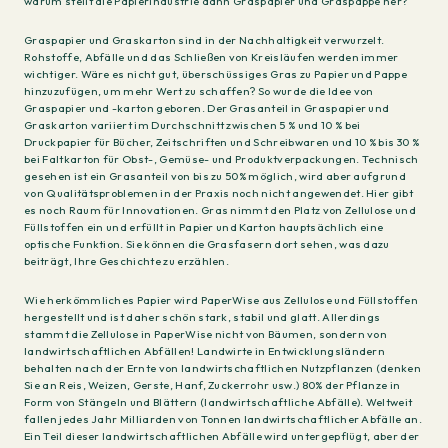
warum stellt die Papierindustrie dann Graspapier und Graspappe her?
Graspapier und Graskarton sind in der Nachhaltigkeit verwurzelt.
Rohstoffe, Abfälle und das Schließen von Kreisläufen werden immer
wichtiger. Wäre es nicht gut, überschüssiges Gras zu Papier und Pappe
hinzuzufügen, um mehr Wert zu schaffen? So wurde die Idee von
Graspapier und -karton geboren. Der Grasanteil in Graspapier und
Graskarton variiert im Durchschnitt zwischen 5 % und 10 % bei
Druckpapier für Bücher, Zeitschriften und Schreibwaren und 10 % bis 30 %
bei Faltkarton für Obst-, Gemüse- und Produktverpackungen. Technisch
gesehen ist ein Grasanteil von bis zu 50% möglich, wird aber aufgrund
von Qualitätsproblemen in der Praxis noch nicht angewendet. Hier gibt
es noch Raum für Innovationen. Gras nimmt den Platz von Zellulose und
Füllstoffen ein und erfüllt in Papier und Karton hauptsächlich eine
optische Funktion. Sie können die Grasfasern dort sehen, was dazu
beiträgt, Ihre Geschichte zu erzählen.
Wie herkömmliches Papier wird PaperWise aus Zellulose und Füllstoffen
hergestellt und ist daher schön stark, stabil und glatt. Allerdings
stammt die Zellulose in PaperWise nicht von Bäumen, sondern von
landwirtschaftlichen Abfällen! Landwirte in Entwicklungsländern
behalten nach der Ernte von landwirtschaftlichen Nutzpflanzen (denken
Sie an Reis, Weizen, Gerste, Hanf, Zuckerrohr usw.) 80% der Pflanze in
Form von Stängeln und Blättern (landwirtschaftliche Abfälle). Weltweit
fallen jedes Jahr Milliarden von Tonnen landwirtschaftlicher Abfälle an.
Ein Teil dieser landwirtschaftlichen Abfälle wird untergepflügt, aber der