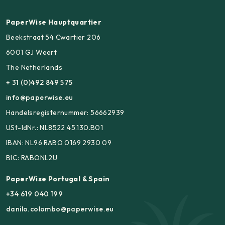
PaperWise Hauptquartier
Beekstraat 54 Cwartier 206
6001 GJ Weert
The Netherlands
+ 31 (0)492 849 575
info@paperwise.eu
Handelsregisternummer: 56662939
USt-IdNr.: NL8522.45.130.B01
IBAN: NL96 RABO 0169 2930 09
BIC: RABONL2U
PaperWise Portugal & Spain
+34 619 040 199
danilo.colombo@paperwise.eu