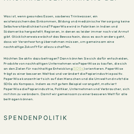
Was ist, wenn gesundes Essen, sauberes Trinkwasser, ein
existenzsicherndes Einkommen, Bildung und medizinische Versorgung keine
Selbstverständlichkeit sind? PaperWise wird in Fabriken in Indien und
Südamerika hergestellt; Regionen, in denen es leider immer noch viel Armut
gibt. Glücklicherweise wächst das Bewusstsein, dass es auch anders geht,
dass wir Verantwortung übernehmen müssen, um gemeinsam eine
nachhaltige Zukunft für alle zu schaffen.
Möchten Sie aktiv dazu beitragen? Dann könnten Sie sich dafür entscheiden,
Produkte von nachhaltigen Unternehmen wie PaperWise zu kaufen, die sich
an den Zielen für nachhaltige Entwicklung
(SDGs
) orientieren. PaperWise
trägt zu einer besseren Welt bei und verändert die Papierindustrie positiv.
PaperWise konzentriert sich auf den Menschen und die Umwelt und nutzt die
SDGs als Kompass. Indem es mit gutem Beispiel vorangeht, motiviert
PaperWise die Papierindustrie, Politiker, Unternehmen und Verbraucher, sich
mit ihm zu verändern. Damit wir gemeinsam zu einer besseren Welt für alle
beitragen können.
SPENDENPOLITIK