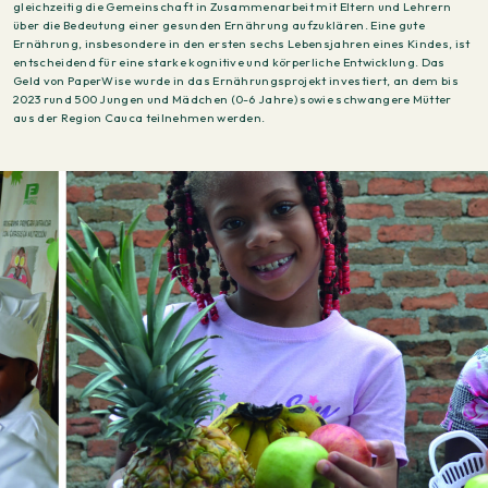
gleichzeitig die Gemeinschaft in Zusammenarbeit mit Eltern und Lehrern
über die Bedeutung einer gesunden Ernährung aufzuklären. Eine gute
Ernährung, insbesondere in den ersten sechs Lebensjahren eines Kindes, ist
entscheidend für eine starke kognitive und körperliche Entwicklung. Das
Geld von PaperWise wurde in das Ernährungsprojekt investiert, an dem bis
2023 rund 500 Jungen und Mädchen (0-6 Jahre) sowie schwangere Mütter
aus der Region Cauca teilnehmen werden.