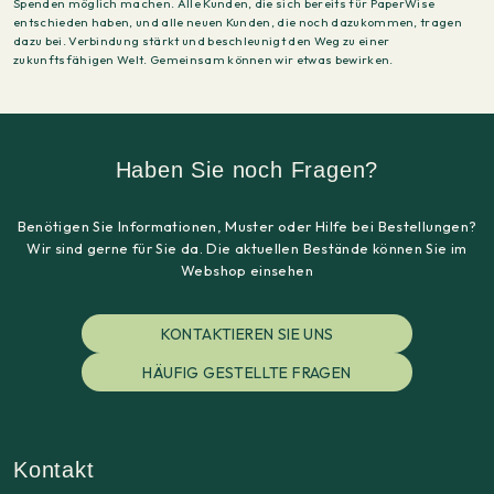
Spenden möglich machen. Alle Kunden, die sich bereits für PaperWise
entschieden haben, und alle neuen Kunden, die noch dazukommen, tragen
dazu bei. Verbindung stärkt und beschleunigt den Weg zu einer
zukunftsfähigen Welt. Gemeinsam können wir etwas bewirken.
Haben Sie noch Fragen?
Benötigen Sie Informationen, Muster oder Hilfe bei Bestellungen?
Wir sind gerne für Sie da. Die aktuellen Bestände können Sie im
Webshop einsehen
KONTAKTIEREN SIE UNS
HÄUFIG GESTELLTE FRAGEN
Kontakt