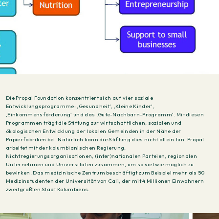
Die Propal Foundation konzentriert sich auf vier soziale
Entwicklungsprogramme: ‚Gesundheit‘, ‚Kleine Kinder‘,
‚Einkommensförderung‘ und das ‚Gute-Nachbarn-Programm‘. Mit diesen
Programmen trägt die Stiftung zur wirtschaftlichen, sozialen und
ökologischen Entwicklung der lokalen Gemeinden in der Nähe der
Papierfabriken bei. Natürlich kann die Stiftung dies nicht allein tun. Propal
arbeitet mit der kolumbianischen Regierung,
Nichtregierungsorganisationen, (inter)nationalen Parteien, regionalen
Unternehmen und Universitäten zusammen, um so viel wie möglich zu
bewirken. Das medizinische Zentrum beschäftigt zum Beispiel mehr als 50
Medizinstudenten der Universität von Cali, der mit 4 Millionen Einwohnern
zweitgrößten Stadt Kolumbiens.