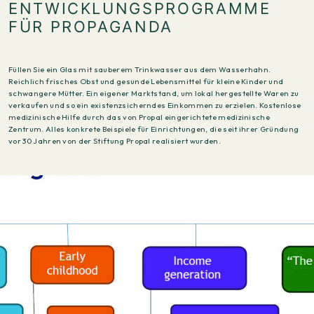
ENTWICKLUNGSPROGRAMME
FÜR PROPAGANDA
Füllen Sie ein Glas mit sauberem Trinkwasser aus dem Wasserhahn.
Reichlich frisches Obst und gesunde Lebensmittel für kleine Kinder und
schwangere Mütter. Ein eigener Marktstand, um lokal hergestellte Waren zu
verkaufen und so ein existenzsicherndes Einkommen zu erzielen. Kostenlose
medizinische Hilfe durch das von Propal eingerichtete medizinische
Zentrum. Alles konkrete Beispiele für Einrichtungen, die seit ihrer Gründung
vor 30 Jahren von der Stiftung Propal realisiert wurden.