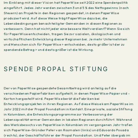
Im Einklang mit dieser Vision hat PaperWise seit 2022 eine Spendenpolitik
eingeführt. Jedes Jahr werden zwischen 3 und 5 % des Nettogewinns (nach
Steuern) an Projekte in den Regionen gespendet, in denen PaperWise
produziert wird. Auf diese Weise trägt PaperWise dazu bei, die
Lebensbedingungen benachteiligter Gemeinden in diesen Regionen zu
verbessern. Denn hat nicht jeder eine bessere Welt verdient? Wenn Sie sich
für PaperWise entscheiden, tragen Sie zur sozialen, ökologischen und
wirtschaftlichen Entwicklung dieser Regionen bei. Je mehr Unternehmen
und Menschen sich für PaperWise > entscheiden, desto größer ist der zu
spendende Betrag > und desto größer ist die Wirkung.
SPENDE PROPAL STIFTUNG
Der von PaperWise gespendete Gesamtbetrag wird anteilig auf die
verschiedenen Papierfabriken aufgeteilt, in denen PaperWise-Papier und -
Karton hergestellt wird. PaperWise berät die Fabriken bei
Entwicklungsprojekten in ihren Regionen. Auf diese Weise kam PaperWise im
Jahr 2022 mit der Propal Foundation in Kontakt. Eine private, soziale Stiftung
in Kolumbien, die Entwicklungsprogramme zur Verbesserung der
Lebensqualität armer Gemeinden in lokalen Regionen durchführt. Während
des Werksbesuchs von PaperWise in Kolumbien im vergangenen Jahr trafen
sich PaperWise-Gründer Peter van Rosmalen (links) und Eduoardo Posada
(rechts), der Geschäftsführer der Propal Foundation. Und Peter übergab im