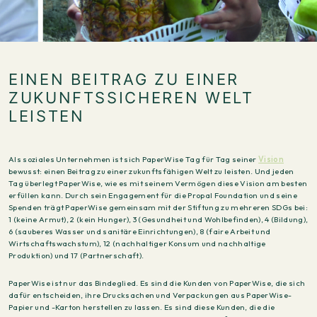
EINEN BEITRAG ZU EINER
ZUKUNFTSSICHEREN WELT
LEISTEN
Als soziales Unternehmen ist sich PaperWise Tag für Tag seiner
Vision
bewusst: einen Beitrag zu einer zukunftsfähigen Welt zu leisten. Und jeden
Tag überlegt PaperWise, wie es mit seinem Vermögen diese Vision am besten
erfüllen kann. Durch sein Engagement für die Propal Foundation und seine
Spenden trägt PaperWise gemeinsam mit der Stiftung zu mehreren SDGs bei:
1 (keine Armut), 2 (kein Hunger), 3 (Gesundheit und Wohlbefinden), 4 (Bildung),
6 (sauberes Wasser und sanitäre Einrichtungen), 8 (faire Arbeit und
Wirtschaftswachstum), 12 (nachhaltiger Konsum und nachhaltige
Produktion) und 17 (Partnerschaft).
PaperWise ist nur das Bindeglied. Es sind die Kunden von PaperWise, die sich
dafür entscheiden, ihre Drucksachen und Verpackungen aus PaperWise-
Papier und -Karton herstellen zu lassen. Es sind diese Kunden, die die