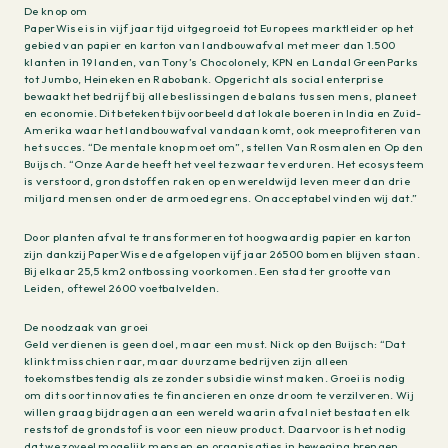
De knop om
PaperWise is in vijf jaar tijd uitgegroeid tot Europees marktleider op het
gebied van papier en karton van landbouwafval met meer dan 1.500
klanten in 19 landen, van Tony’s Chocolonely, KPN en Landal GreenParks
tot Jumbo, Heineken en Rabobank. Opgericht als social enterprise
bewaakt het bedrijf bij alle beslissingen de balans tussen mens, planeet
en economie. Dit betekent bijvoorbeeld dat lokale boeren in India en Zuid-
Amerika waar het landbouwafval vandaan komt, ook meeprofiteren van
het succes. “De mentale knop moet om”, stellen Van Rosmalen en Op den
Buijsch. “Onze Aarde heeft het veel te zwaar te verduren. Het ecosysteem
is verstoord, grondstoffen raken op en wereldwijd leven meer dan drie
miljard mensen onder de armoedegrens. Onacceptabel vinden wij dat.”
Door planten afval te transformeren tot hoogwaardig papier en karton
zijn dankzij PaperWise de afgelopen vijf jaar 26500 bomen blijven staan.
Bij elkaar 25,5 km2 ontbossing voorkomen. Een stad ter grootte van
Leiden, oftewel 2600 voetbalvelden.
De noodzaak van groei
Geld verdienen is geen doel, maar een must. Nick op den Buijsch: “Dat
klinkt misschien raar, maar duurzame bedrijven zijn alleen
toekomstbestendig als ze zonder subsidie winst maken. Groei is nodig
om dit soort innovaties te financieren en onze droom te verzilveren. Wij
willen graag bijdragen aan een wereld waarin afval niet bestaat en elk
reststof de grondstof is voor een nieuw product. Daarvoor is het nodig
dat we zoveel mogelijk mensen en organisaties in beweging brengen.