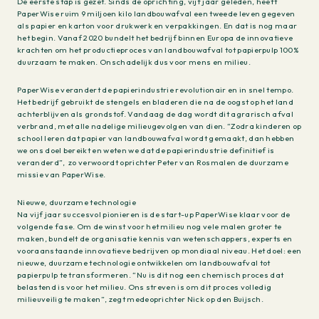
De eerste stap is gezet. Sinds de oprichting, vijf jaar geleden, heeft
PaperWise ruim 9 miljoen kilo landbouwafval een tweede leven gegeven
als papier en karton voor drukwerk en verpakkingen. En dat is nog maar
het begin. Vanaf 2020 bundelt het bedrijf binnen Europa de innovatieve
krachten om het productieproces van landbouwafval tot papierpulp 100%
duurzaam te maken. Onschadelijk dus voor mens en milieu.
PaperWise verandert de papierindustrie revolutionair en in snel tempo.
Het bedrijf gebruikt de stengels en bladeren die na de oogst op het land
achterblijven als grondstof. Vandaag de dag wordt dit agrarisch afval
verbrand, met alle nadelige milieugevolgen van dien. “Zodra kinderen op
school leren dat papier van landbouwafval wordt gemaakt, dan hebben
we ons doel bereikt en weten we dat de papierindustrie definitief is
veranderd”, zo verwoordt oprichter Peter van Rosmalen de duurzame
missie van PaperWise.
Nieuwe, duurzame technologie
Na vijf jaar succesvol pionieren is de start-up PaperWise klaar voor de
volgende fase. Om de winst voor het milieu nog vele malen groter te
maken, bundelt de organisatie kennis van wetenschappers, experts en
vooraanstaande innovatieve bedrijven op mondiaal niveau. Het doel: een
nieuwe, duurzame technologie ontwikkelen om landbouwafval tot
papierpulp te transformeren. “Nu is dit nog een chemisch proces dat
belastend is voor het milieu. Ons streven is om dit proces volledig
milieuveilig te maken”, zegt medeoprichter Nick op den Buijsch.