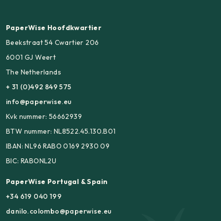
PaperWise Hoofdkwartier
Beekstraat 54 Cwartier 206
6001 GJ Weert
The Netherlands
+ 31 (0)492 849 575
info@paperwise.eu
Kvk nummer: 56662939
BTW nummer: NL8522.45.130.B01
IBAN: NL96 RABO 0169 2930 09
BIC: RABONL2U
PaperWise Portugal & Spain
+34 619 040 199
danilo.colombo@paperwise.eu