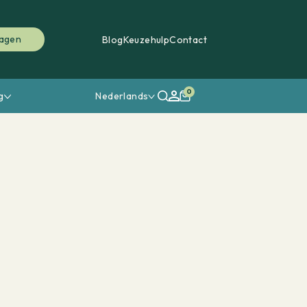
ragen
Blog
Keuzehulp
Contact
0
g
Nederlands