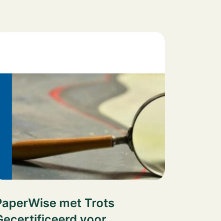
PaperWise met Trots
Gecertificeerd voor