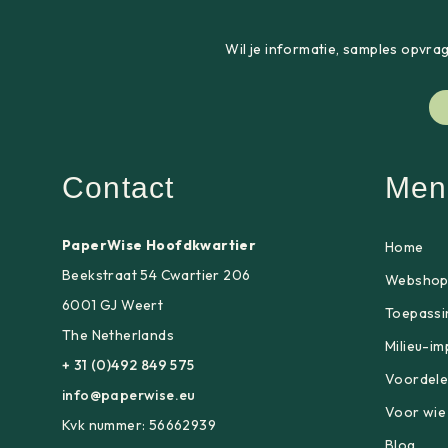
Wil je informatie, samples opvra
Contact
Men
PaperWise Hoofdkwartier
Home
Beekstraat 54 Cwartier 206
Websho
6001 GJ Weert
Toepassi
The Netherlands
Milieu-im
+ 31 (0)492 849 575
Voordel
info@paperwise.eu
Voor wie
Kvk nummer: 56662939
Blog