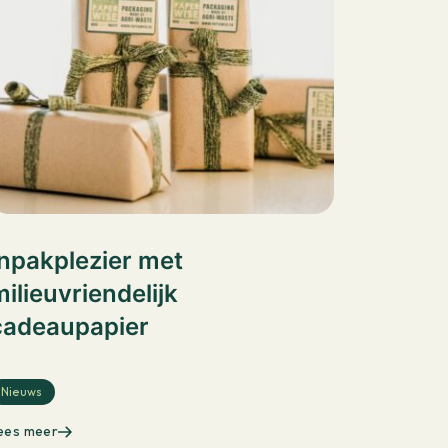
Inpakplezier met
ilieuvriendelijk
cadeaupapier
Nieuws
ees meer