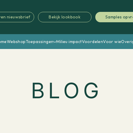
jven nieuwsbrief
Bekijk lookbook
Samples opv
ome
Webshop
Toepassingen
Milieu impact
Voordelen
Voor wie
Overi
BLOG