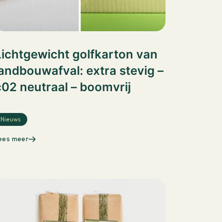
Lichtgewicht golfkarton van
landbouwafval: extra stevig –
c02 neutraal – boomvrij
Nieuws
ees meer