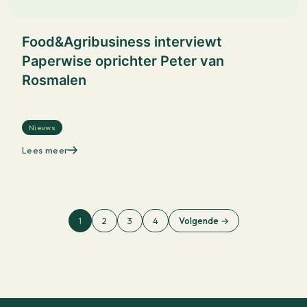
Food&Agribusiness interviewt
Paperwise oprichter Peter van
Rosmalen
Nieuws
Lees meer
1
2
3
4
Volgende →