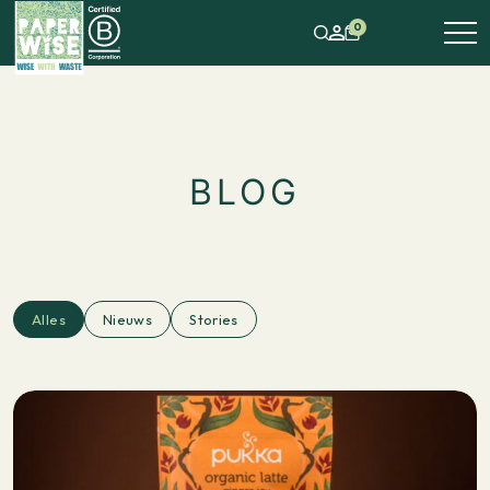
0
BLOG
Alles
Nieuws
Stories