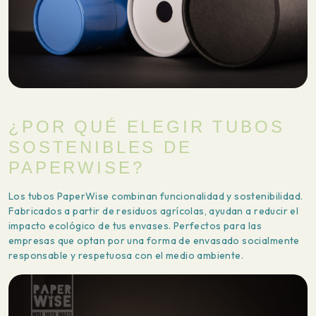
¿POR QUÉ ELEGIR TUBOS
SOSTENIBLES DE
PAPERWISE?
Los tubos PaperWise combinan funcionalidad y sostenibilidad.
Fabricados a partir de residuos agrícolas, ayudan a reducir el
impacto ecológico de tus envases. Perfectos para las
empresas que optan por una forma de envasado socialmente
responsable y respetuosa con el medio ambiente.