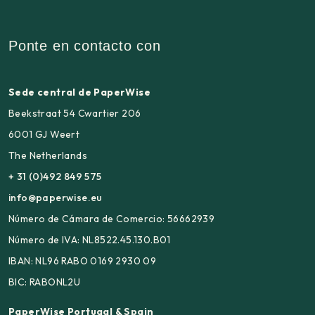
Ponte en contacto con
Sede central de PaperWise
Beekstraat 54 Cwartier 206
6001 GJ Weert
The Netherlands
+ 31 (0)492 849 575
info@paperwise.eu
Número de Cámara de Comercio: 56662939
Número de IVA: NL8522.45.130.B01
IBAN: NL96 RABO 0169 2930 09
BIC: RABONL2U
PaperWise Portugal & Spain