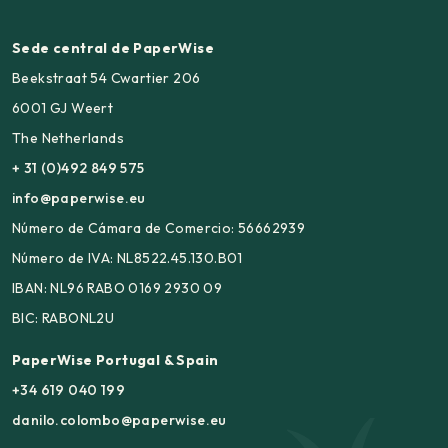
Sede central de PaperWise
Beekstraat 54 Cwartier 206
6001 GJ Weert
The Netherlands
+ 31 (0)492 849 575
info@paperwise.eu
Número de Cámara de Comercio: 56662939
Número de IVA: NL8522.45.130.B01
IBAN: NL96 RABO 0169 2930 09
BIC: RABONL2U
PaperWise Portugal & Spain
+34 619 040 199
danilo.colombo@paperwise.eu