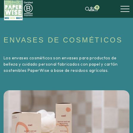
0
ENVASES DE COSMÉTICOS
Los envases cosméticos son envases para productos de
belleza y cuidado personal fabricados con papel y cartón
sostenibles PaperWise a base de residuos agrícolas.