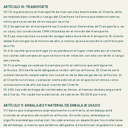
ARTÍCULO 10: TRANSPORTE
10.1 Si organizamos el transporte de mercancías destinadas al Cliente, éste
se realizará por cuenta y riesgo del Cliente en la forma que determinemos,
salvo que se acuerde otra cosa por escrito.
10.2 Se aplicarán al transporte las Condiciones Generales de Transporte o, en
su caso, las condiciones CMR utilizadas en el mundo del transporte.
10.3 Las mercancías no estarán aseguradas durante el transporte. El cliente
deberá encargarse él mismo de ello, a menos que se acuerde lo contrario por
escrito.
10.4 Si resulta que la entrega no es posible en el lugar indicado por el cliente,
los costes adicionales en que se incurra en relación con ello correrán a cargo
del cliente.
10.5 La entrega se realizará siempre junto al vehículo que entregue los
artículos. El Cliente está obligado a recibir allí los artículos. El Cliente será
solidariamente responsable con nosotros de la descarga de los artículos. Si
el Cliente no lo hace, cualquier coste adicional en el que incurramos como
consecuencia de ello será por cuenta del Cliente.
10.6 En caso de entrega de contenedores llenos, el tiempo de descarga será
de 2 horas. Por cada hora adicional, se cobrarán 50,00 € por hora.
ARTÍCULO 11: EMBALAJES Y MATERIAL DE EMBALAJE USADO
11.1 Salvo que indiquemos expresamente lo contrario, el embalaje está
incluido en el precio de nuestros artículos. En este caso, embalaje no
significa embalaje comercial. No cobraremos un depósito por los materiales
de embalaje, a menos que estemos obligados a hacerlo por el gobierno o que