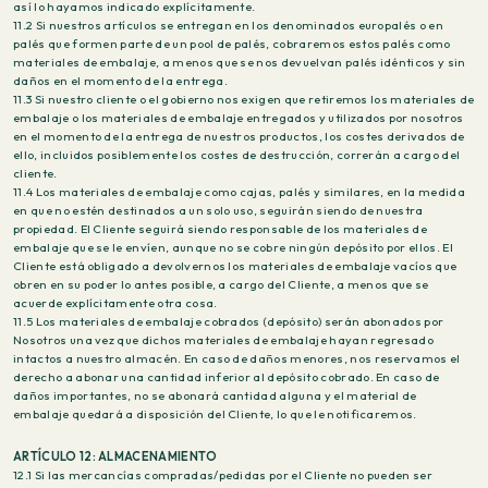
así lo hayamos indicado explícitamente.
11.2 Si nuestros artículos se entregan en los denominados europalés o en
palés que formen parte de un pool de palés, cobraremos estos palés como
materiales de embalaje, a menos que se nos devuelvan palés idénticos y sin
daños en el momento de la entrega.
11.3 Si nuestro cliente o el gobierno nos exigen que retiremos los materiales de
embalaje o los materiales de embalaje entregados y utilizados por nosotros
en el momento de la entrega de nuestros productos, los costes derivados de
ello, incluidos posiblemente los costes de destrucción, correrán a cargo del
cliente.
11.4 Los materiales de embalaje como cajas, palés y similares, en la medida
en que no estén destinados a un solo uso, seguirán siendo de nuestra
propiedad. El Cliente seguirá siendo responsable de los materiales de
embalaje que se le envíen, aunque no se cobre ningún depósito por ellos. El
Cliente está obligado a devolvernos los materiales de embalaje vacíos que
obren en su poder lo antes posible, a cargo del Cliente, a menos que se
acuerde explícitamente otra cosa.
11.5 Los materiales de embalaje cobrados (depósito) serán abonados por
Nosotros una vez que dichos materiales de embalaje hayan regresado
intactos a nuestro almacén. En caso de daños menores, nos reservamos el
derecho a abonar una cantidad inferior al depósito cobrado. En caso de
daños importantes, no se abonará cantidad alguna y el material de
embalaje quedará a disposición del Cliente, lo que le notificaremos.
ARTÍCULO 12: ALMACENAMIENTO
12.1 Si las mercancías compradas/pedidas por el Cliente no pueden ser