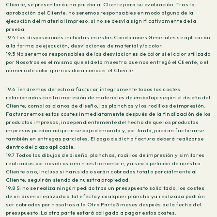
Cliente, se presentará una prueba al Cliente para su evaluación. Tras la
aprobación del Cliente, no seremos responsables en modo alguno de la
ejecución del material impreso, si no se desvía significativamente de la
prueba.
19.4 Las disposiciones incluidas en estas Condiciones Generales se aplicarán
a la forma de ejecución, desviaciones de material y/o color.
19.5 No seremos responsables de las desviaciones de color si el color utilizado
por Nosotros es el mismo que el de la muestra que nos entregó el Cliente, o el
número de color que nos dio a conocer el Cliente.
19.6 Tendremos derecho a facturar íntegramente todos los costes
relacionados con la impresión de materiales de embalaje según el diseño del
Cliente, como los planos de diseño, las planchas y los rodillos de impresión.
Facturaremos estos costes inmediatamente después de la finalización de los
productos impresos, independientemente del hecho de que los productos
impresos puedan adquirirse bajo demanda y, por tanto, puedan facturarse
también en entregas parciales. El pago de dicha factura deberá realizarse
dentro del plazo aplicable.
19.7 Todos los dibujos de diseño, planchas, rodillos de impresión y similares
realizados por nosotros o en nuestro nombre, ya sea a petición de nuestro
Cliente o no, incluso si han sido o serán cobrados total o parcialmente al
Cliente, seguirán siendo de nuestra propiedad.
19.8 Si no se realiza ningún pedido tras un presupuesto solicitado, los costes
de un diseño realizado a tal efecto y cualquier plancha ya realizada podrán
ser cobrados por nosotros a la Otra Parte 3 meses después de la fecha del
presupuesto. La otra parte estará obligada a pagar estos costes.