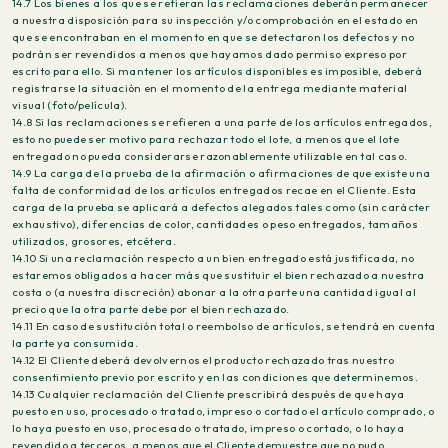
14.7 Los bienes a los que se refieran las reclamaciones deberán permanecer
a nuestra disposición para su inspección y/o comprobación en el estado en
que se encontraban en el momento en que se detectaron los defectos y no
podrán ser revendidos a menos que hayamos dado permiso expreso por
escrito para ello. Si mantener los artículos disponibles es imposible, deberá
registrarse la situación en el momento de la entrega mediante material
visual (foto/película).
14.8 Si las reclamaciones se refieren a una parte de los artículos entregados,
esto no puede ser motivo para rechazar todo el lote, a menos que el lote
entregado no pueda considerarse razonablemente utilizable en tal caso.
14.9 La carga de la prueba de la afirmación o afirmaciones de que existe una
falta de conformidad de los artículos entregados recae en el Cliente. Esta
carga de la prueba se aplicará a defectos alegados tales como (sin carácter
exhaustivo), diferencias de color, cantidades o peso entregados, tamaños
utilizados, grosores, etcétera.
14.10 Si una reclamación respecto a un bien entregado está justificada, no
estaremos obligados a hacer más que sustituir el bien rechazado a nuestra
costa o (a nuestra discreción) abonar a la otra parte una cantidad igual al
precio que la otra parte debe por el bien rechazado.
14.11 En caso de sustitución total o reembolso de artículos, se tendrá en cuenta
la parte ya consumida.
14.12 El Cliente deberá devolvernos el producto rechazado tras nuestro
consentimiento previo por escrito y en las condiciones que determinemos.
14.13 Cualquier reclamación del Cliente prescribirá después de que haya
puesto en uso, procesado o tratado, impreso o cortado el artículo comprado, o
lo haya puesto en uso, procesado o tratado, impreso o cortado, o lo haya
revendido a terceros, a menos que el Cliente demuestre que no pudo