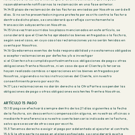
razonablemente notificarnos la reclamación en una fase anterior.
14.14 El plazo de reclamación de las facturas enviadas por Nosotros será de 8
días. Si no se ha presentado ninguna protesta por escrito contra la factura
dentro de dicho plazo, se considerará que refleja correctamente la
transacción subyacente con Nosotros.
14.15 Una vez transcurridos los plazos mencionados en este artículo, se
considerará que el Cliente ha aprobado los bienes entregados o la factura,
según sea el caso, en cuyo caso las reclamaciones ya no serán tenidas en
cuenta por Nosotros.
14.16 Quedaremos exentos de toda responsabilidad y no estaremos obligados
a aceptar reclamaciones por defectos y/o a investigar
si el Cliente no ha cumplido puntualmente sus obligaciones de pago u otras
obligaciones frente a Nosotros, ni en caso de que el Cliente y/o terceros
hayan realizado cambios o reparaciones en los bienes entregados por
Nosotros, siguiendo o no las instrucciones del Cliente, sin nuestro
consentimiento previo por escrito.
14.17 Las reclamaciones no darán derecho a la Otra Parte a suspender las
obligaciones de pago u otras obligaciones existentes frente a Nosotros.
ARTÍCULO 15: PAGO
15.1 El pago se efectuará siempre dentro de los 21 días siguientes a la fecha
de la factura, sin descuento ni compensación alguna, en nuestras oficinas o
mediante transferencia a nuestra cuenta bancaria indicada en la factura,
salvo que se acuerde otra cosa por escrito.
15.3 Tenemos derecho a exigir el pago por adelantado al ejecutar el contrato.
15.4 Si la otra parte no paga en el plazo estipulado, se considerará que ha