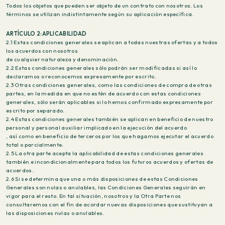
Todos los objetos que pueden ser objeto de un contrato con nosotros. Los
términos se utilizan indistintamente según su aplicación específica.
ARTÍCULO 2:APLICABILIDAD
2.1 Estas condiciones generales se aplican a todas nuestras ofertas y a todos
los acuerdos con nosotros
de cualquier naturaleza y denominación.
2.2 Estas condiciones generales sólo podrán ser modificadas si así lo
declaramos o reconocemos expresamente por escrito.
2.3 Otras condiciones generales, como las condiciones de compra de otras
partes, en la medida en que no estén de acuerdo con estas condiciones
generales, sólo serán aplicables si lo hemos confirmado expresamente por
escrito por separado.
2.4 Estas condiciones generales también se aplican en beneficio de nuestro
personal y personal auxiliar implicado en la ejecución del acuerdo
, así como en beneficio de terceros por los que hagamos ejecutar el acuerdo
total o parcialmente.
2.5 La otra parte acepta la aplicabilidad de estas condiciones generales
también e incondicionalmente para todos los futuros acuerdos y ofertas de
acuerdos.
2.6 Si se determina que una o más disposiciones de estas Condiciones
Generales son nulas o anulables, las Condiciones Generales seguirán en
vigor para el resto. En tal situación, nosotros y la Otra Parte nos
consultaremos con el fin de acordar nuevas disposiciones que sustituyan a
las disposiciones nulas o anulables.