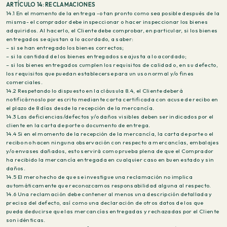
ARTÍCULO 14: RECLAMACIONES
14.1 En el momento de la entrega -o tan pronto como sea posible después de la
misma- el comprador debe inspeccionar o hacer inspeccionar los bienes
adquiridos. Al hacerlo, el Cliente debe comprobar, en particular, si los bienes
entregados se ajustan a lo acordado, a saber:
– si se han entregado los bienes correctos;
– si la cantidad de los bienes entregados se ajusta a lo acordado;
– si los bienes entregados cumplen los requisitos de calidad o, en su defecto,
los requisitos que puedan establecerse para un uso normal y/o fines
comerciales.
14.2 Respetando lo dispuesto en la cláusula 8.4, el Cliente deberá
notificárnoslo por escrito mediante carta certificada con acuse de recibo en
el plazo de 8 días desde la recepción de la mercancía.
14.3 Las deficiencias/defectos y/o daños visibles deben ser indicados por el
cliente en la carta de porte o documento de entrega.
14.4 Si en el momento de la recepción de la mercancía, la carta de porte o el
recibo no hacen ninguna observación con respecto a mercancías, embalajes
y/o envases dañados, esto servirá como prueba plena de que el Comprador
ha recibido la mercancía entregada en cualquier caso en buen estado y sin
daños.
14.5 El mero hecho de que se investigue una reclamación no implica
automáticamente que reconozcamos responsabilidad alguna al respecto.
14.6 Una reclamación debe contener al menos una descripción detallada y
precisa del defecto, así como una declaración de otros datos de los que
pueda deducirse que las mercancías entregadas y rechazadas por el Cliente
son idénticas.