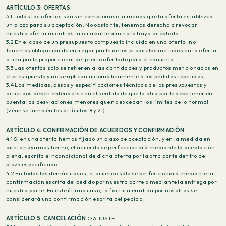
ARTÍCULO 3: OFERTAS
3.1 Todas las ofertas son sin compromiso, a menos que la oferta establezca
un plazo para su aceptación. No obstante, tenemos derecho a revocar
nuestra oferta mientras la otra parte aún no la haya aceptado.
3.2 En el caso de un presupuesto compuesto incluido en una oferta, no
tenemos obligación de entregar parte de los productos incluidos en la oferta
a una parte proporcional del precio ofertado para el conjunto.
3.3 Las ofertas sólo se refieren a las cantidades y productos mencionados en
el presupuesto y no se aplican automáticamente a los pedidos repetidos.
3.4 Las medidas, pesos y especificaciones técnicas de los presupuestos y
acuerdos deben entenderse en el sentido de que la otra parte debe tener en
cuenta las desviaciones menores que no excedan los límites de lo normal
(véanse también los artículos 8 y 21).
ARTÍCULO 4: CONFIRMACIÓN DE ACUERDOS Y CONFIRMACIÓN
4.1 Si en una oferta hemos fijado un plazo de aceptación, y en la medida en
que lo hayamos hecho, el acuerdo se perfeccionará mediante la aceptación
plena, escrita e incondicional de dicha oferta por la otra parte dentro del
plazo especificado.
4.2 En todos los demás casos, el acuerdo sólo se perfeccionará mediante la
confirmación escrita del pedido por nuestra parte o mediante la entrega por
nuestra parte. En este último caso, la factura emitida por nosotros se
considerará una confirmación escrita del pedido.
ARTÍCULO 5: CANCELACIÓN
O AJUSTE