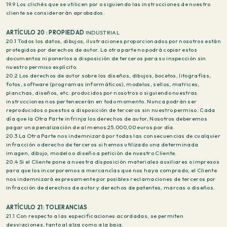
19.9 Los clichés que se utilicen por o siguiendo las instrucciones de nuestro
cliente se considerarán aprobados.
ARTÍCULO 20 : PROPIEDAD
INDUSTRIAL
20.1 Todos los datos, dibujos, ilustraciones proporcionados por nosotros están
protegidos por derechos de autor. La otra parte no podrá copiar estos
documentos ni ponerlos a disposición de terceros para su inspección sin
nuestro permiso explícito.
20.2 Los derechos de autor sobre los diseños, dibujos, bocetos, litografías,
fotos, software (programas informáticos), modelos, sellos, matrices,
planchas, diseños, etc. producidos por nosotros o siguiendo nuestras
instrucciones nos pertenecerán en todo momento. Nunca podrán ser
reproducidos o puestos a disposición de terceros sin nuestro permiso. Cada
día que la Otra Parte infrinja los derechos de autor, Nosotros deberemos
pagar una penalización de al menos 25.000,00 euros por día.
20.3 La Otra Parte nos indemnizará por todas las consecuencias de cualquier
infracción o derecho de terceros si hemos utilizado una determinada
imagen, dibujo, modelo o diseño a petición de nuestro Cliente.
20.4 Si el Cliente pone a nuestra disposición materiales auxiliares o impresos
para que los incorporemos a mercancías que nos haya comprado, el Cliente
nos indemnizará expresamente por posibles reclamaciones de terceros por
infracción de derechos de autor y derechos de patentes, marcas o diseños.
ARTÍCULO 21: TOLERANCIAS
21.1 Con respecto a las especificaciones acordadas, se permiten
desviaciones, tanto al alza como a la baja.