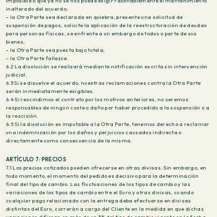
imposible o que ya no se nos puede exigir razonablemente el mantenimiento
inalterado del acuerdo;
– la Otra Parte sea declarada en quiebra, presente una solicitud de
suspensión de pagos, solicite la aplicación de la reestructuración de deudas
para personas físicas, se enfrente a un embargo de todos o parte de sus
bienes;
– la Otra Parte sea puesta bajo tutela;
– la Otra Parte fallezca.
6.2 La disolución se realizará mediante notificación escrita sin intervención
judicial.
6.3 Si se disuelve el acuerdo, nuestras reclamaciones contra la Otra Parte
serán inmediatamente exigibles.
6.4 Si rescindimos el contrato por los motivos anteriores, no seremos
responsables de ningún coste o daño por haber procedido a la suspensión o a
la rescisión.
6.5 Si la disolución es imputable a la Otra Parte, tenemos derecho a reclamar
una indemnización por los daños y perjuicios causados indirecta o
directamente como consecuencia de la misma.
ARTÍCULO 7: PRECIOS
7.1 Los precios cotizados pueden ofrecerse en otras divisas. Sin embargo, en
todo momento, el momento del pedido es decisivo para la determinación
final del tipo de cambio. Las fluctuaciones de los tipos de cambio y las
variaciones de los tipos de cambio entre el Euro y otras divisas, cuando
cualquier pago relacionado con la entrega deba efectuarse en divisas
distintas del Euro, correrán a cargo del Cliente en la medida en que dichas