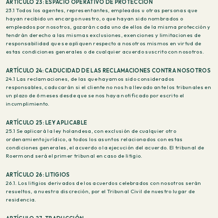
ARTÍCULO 23: ESPACIO OPERATIVO DE PROTECCIÓN
23.1 Todos los agentes, representantes, empleados u otras personas que
hayan recibido un encargo nuestro, o que hayan sido nombrados o
empleados por nosotros, gozarán cada uno de ellos de la misma protección y
tendrán derecho a las mismas exclusiones, exenciones y limitaciones de
responsabilidad que se apliquen respecto a nosotros mismos en virtud de
estas condiciones generales o de cualquier acuerdo suscrito con nosotros.
ARTÍCULO 24: CADUCIDAD DE LAS RECLAMACIONES CONTRA NOSOTROS
24.1 Las reclamaciones, de las que hayamos sido considerados
responsables, caducarán si el cliente no nos ha llevado ante los tribunales en
un plazo de 6 meses desde que se nos haya notificado por escrito el
incumplimiento.
ARTÍCULO 25: LEY APLICABLE
25.1 Se aplicará la ley holandesa, con exclusión de cualquier otro
ordenamiento jurídico, a todos los asuntos relacionados con estas
condiciones generales, el acuerdo o la ejecución del acuerdo. El tribunal de
Roermond será el primer tribunal en caso de litigio.
ARTÍCULO 26: LITIGIOS
26.1. Los litigios derivados de los acuerdos celebrados con nosotros serán
resueltos, a nuestra discreción, por el Tribunal Civil de nuestro lugar de
residencia.