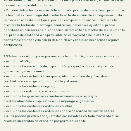
variaciones difieran en más de un 5% del tipo de cambio vigente en la fecha
de confirmación del contrato.
7.2 Si uno de los factores que determinan el precio de coste de un producto o
de los costes de entrega del producto en la dirección de entrega acordada
cambia en más de un 5% en el periodo comprendido entre la fecha de la
oferta y la fecha de la entrega, tendremos derecho a ajustar el precio
acordado en consecuencia, independientemente del hecho de si el aumento
del precio de coste era o no previsible en el momento de la oferta o la
confirmación, todo ello con la debida observancia de las normas legales
pertinentes.
7.3 Salvo que se indique expresamente lo contrario, nuestros precios son:
– excluido el IVA;
– excluidos los derechos de importación y exportación y cualquier otro
gravamen gubernamental;
– excluidos los costes de transporte, almacenamiento y transbordo
(excluidos el recargo por combustible y el maut)
– excluidos los costes de seguro;
– excluida la contribución a la eliminación;
– excluidos los gravámenes medioambientales o recargos
medioambientales impuestos o que imponga el gobierno;
– excluidos los costes de control de calidad;
– excluidos los costes de control aduanero / escaneo de contenedores.
7.4 Los precios pueden ser ajustados por nosotros en todo momento si se
produce un cambio en el pedido por parte del cliente.