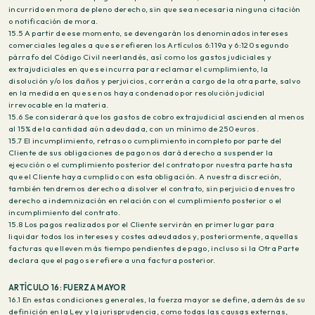
incurrido en mora de pleno derecho, sin que sea necesaria ninguna citación
o notificación de mora.
15.5 A partir de ese momento, se devengarán los denominados intereses
comerciales legales a que se refieren los Artículos 6:119a y 6:120 segundo
párrafo del Código Civil neerlandés, así como los gastos judiciales y
extrajudiciales en que se incurra para reclamar el cumplimiento, la
disolución y/o los daños y perjuicios, correrán a cargo de la otra parte, salvo
en la medida en que se nos haya condenado por resolución judicial
irrevocable en la materia.
15.6 Se considerará que los gastos de cobro extrajudicial ascienden al menos
al 15% de la cantidad aún adeudada, con un mínimo de 250 euros.
15.7 El incumplimiento, retraso o cumplimiento incompleto por parte del
Cliente de sus obligaciones de pago nos dará derecho a suspender la
ejecución o el cumplimiento posterior del contrato por nuestra parte hasta
que el Cliente haya cumplido con esta obligación. A nuestra discreción,
también tendremos derecho a disolver el contrato, sin perjuicio de nuestro
derecho a indemnización en relación con el cumplimiento posterior o el
incumplimiento del contrato.
15.8 Los pagos realizados por el Cliente servirán en primer lugar para
liquidar todos los intereses y costes adeudados y, posteriormente, aquellas
facturas que lleven más tiempo pendientes de pago, incluso si la Otra Parte
declara que el pago se refiere a una factura posterior.
ARTÍCULO 16: FUERZA MAYOR
16.1 En estas condiciones generales, la fuerza mayor se define, además de su
definición en la Ley y la jurisprudencia, como todas las causas externas,