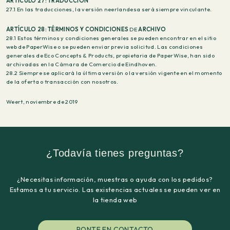
ARTÍCULO 27: TRADUCCIÓN
27.1 En las traducciones, la versión neerlandesa será siempre vinculante.
ARTÍCULO 28: TÉRMINOS Y CONDICIONES
DE
ARCHIVO
28.1 Estos términos y condiciones generales se pueden encontrar en el sitio
web de PaperWise o se pueden enviar previa solicitud. Las condiciones
generales de Eco Concepts & Products, propietaria de PaperWise, han sido
archivadas en la Cámara de Comercio de Eindhoven.
28.2 Siempre se aplicará la última versión o la versión vigente en el momento
de la oferta o transacción con nosotros.
Weert, noviembre de 2019
¿Todavía tienes preguntas?
¿Necesitas información, muestras o ayuda con los pedidos?
Estamos a tu servicio. Las existencias actuales se pueden ver en
la tienda web
PONTE EN CONTACTO