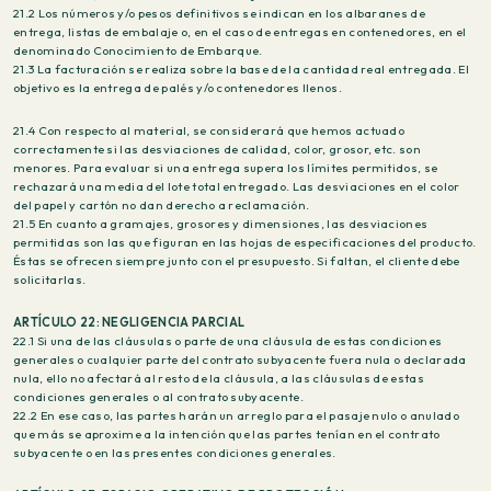
21.2 Los números y/o pesos definitivos se indican en los albaranes de
entrega, listas de embalaje o, en el caso de entregas en contenedores, en el
denominado Conocimiento de Embarque.
21.3 La facturación se realiza sobre la base de la cantidad real entregada. El
objetivo es la entrega de palés y/o contenedores llenos.
21.4 Con respecto al material, se considerará que hemos actuado
correctamente si las desviaciones de calidad, color, grosor, etc. son
menores. Para evaluar si una entrega supera los límites permitidos, se
rechazará una media del lote total entregado. Las desviaciones en el color
del papel y cartón no dan derecho a reclamación.
21.5 En cuanto a gramajes, grosores y dimensiones, las desviaciones
permitidas son las que figuran en las hojas de especificaciones del producto.
Éstas se ofrecen siempre junto con el presupuesto. Si faltan, el cliente debe
solicitarlas.
ARTÍCULO 22: NEGLIGENCIA PARCIAL
22.1 Si una de las cláusulas o parte de una cláusula de estas condiciones
generales o cualquier parte del contrato subyacente fuera nula o declarada
nula, ello no afectará al resto de la cláusula, a las cláusulas de estas
condiciones generales o al contrato subyacente.
22.2 En ese caso, las partes harán un arreglo para el pasaje nulo o anulado
que más se aproxime a la intención que las partes tenían en el contrato
subyacente o en las presentes condiciones generales.