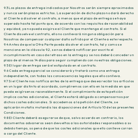
9.3 Los plazos de entrega indicados por Nosotros serán siempre aproximados
y nunca serán plazos estrictos. La superación de dicho plazo no dará derecho
al Cliente a disolver el contrato, a menos que el plazo de entrega se haya
superado hasta tal punto que, de acuerdo con los requisitos de razonabilidad
y equidad, ya no pueda exigirse al Cliente que mantenga el contrato. Si el
Cliente disuelve el contrato, ello no conllevará ninguna obligación para
Nosotros de compensar cualquier daño sufrido por el Cliente a este respecto.
9.4 Antes de que la Otra Parte pueda disolver el contrato, tal y como se
menciona en la cláusula 9.2, se nos deberá notificar por escrito el
incumplimiento en caso de retraso en la entrega y se nos deberá conceder un
plazo de al menos 14 días para seguir cumpliendo con nuestras obligaciones.
9.5 El lugar de entrega será el estipulado en el contrato.
9.6 Cada entrega parcial se considerará y tratará como una entrega
independiente, con todas las consecuencias legales que ello conlleva.
9.7 Si el Cliente nos notifica antes de la entrega que desea recibir los artículos
en un lugar distinto al acordado, cumpliremos con ello en la medida en que
pueda exigírsenos razonablemente. Si el cumplimiento de esta petición
implica costes adicionales, el Cliente estará obligado a compensarnos por
dichos costes adicionales. Si accedemos a la petición del Cliente, se
aplicarán mutatis mutandis las disposiciones del Artículo 10 de las presentes
Condiciones.
9.8 El Cliente deberá asegurarse de que, salvo acuerdo en contrario, los
documentos aduaneros sean devueltos a las autoridades responsables a su
debido tiempo, so pena de que los costes adicionales que ello conlleve corran
a cargo del Cliente.