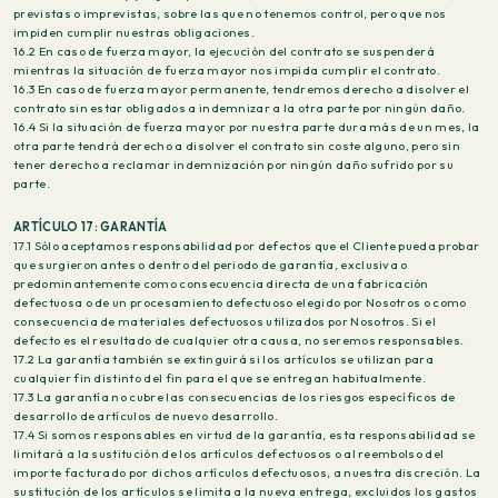
previstas o imprevistas, sobre las que no tenemos control, pero que nos
impiden cumplir nuestras obligaciones.
16.2 En caso de fuerza mayor, la ejecución del contrato se suspenderá
mientras la situación de fuerza mayor nos impida cumplir el contrato.
16.3 En caso de fuerza mayor permanente, tendremos derecho a disolver el
contrato sin estar obligados a indemnizar a la otra parte por ningún daño.
16.4 Si la situación de fuerza mayor por nuestra parte dura más de un mes, la
otra parte tendrá derecho a disolver el contrato sin coste alguno, pero sin
tener derecho a reclamar indemnización por ningún daño sufrido por su
parte.
ARTÍCULO 17: GARANTÍA
17.1 Sólo aceptamos responsabilidad por defectos que el Cliente pueda probar
que surgieron antes o dentro del periodo de garantía, exclusiva o
predominantemente como consecuencia directa de una fabricación
defectuosa o de un procesamiento defectuoso elegido por Nosotros o como
consecuencia de materiales defectuosos utilizados por Nosotros. Si el
defecto es el resultado de cualquier otra causa, no seremos responsables.
17.2 La garantía también se extinguirá si los artículos se utilizan para
cualquier fin distinto del fin para el que se entregan habitualmente.
17.3 La garantía no cubre las consecuencias de los riesgos específicos de
desarrollo de artículos de nuevo desarrollo.
17.4 Si somos responsables en virtud de la garantía, esta responsabilidad se
limitará a la sustitución de los artículos defectuosos o al reembolso del
importe facturado por dichos artículos defectuosos, a nuestra discreción. La
sustitución de los artículos se limita a la nueva entrega, excluidos los gastos