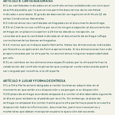
ARTÍCULO 8: CANTIDADES/MATAS
8.1 Las cantidades indicadas en el contrato se han establecido con la mayor
exactitud posible, por lo que se nos permite desviarnos de la cantidad
indicada o acordada. El grado de desviación se regula en el Artículo 22 de
estas Condiciones Generales.
8.2 Indicaremos las cantidades entregadas en el documento de entrega.
8.3 Si el Cliente no nos notifica por escrito ninguna objeción al documento de
entrega en un plazo no superior a 24 horas desde su recepción, se
considerará que la cantidad indicada en el documento de entrega refleja
correctamente los bienes entregados.
8.4 A menos que se indique explícitamente, todas las dimensiones indicadas
por Nosotros se aplicarán de forma aproximada. Si las dimensiones han sido
proporcionadas por la otra parte, no asumiremos ninguna responsabilidad
por ello.
8.5 Los cambios en las dimensiones especificadas por la otra parte tras la
celebración del contrato implicarán que cualquier coste relacionado podrá
ser cargado por nosotros a la otra parte.
ARTÍCULO 9: LUGAR Y FORMA DE ENTREGA
9.1 La Otra Parte estará obligada a recibir los bienes adquiridos en el
momento en que estén a su disposición o se pongan a su disposición.
9.2 El plazo de entrega acordado empezará a contar el día laborable siguiente
al día en que recibamos el pedido por escrito. Sin embargo, el plazo de
entrega no empezará a contar hasta que la otra parte haya puesto a nuestra
disposición toda la información, documentos, permisos necesarios y
materiales que deban manipularse para la ejecución del acuerdo.