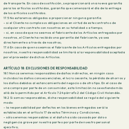
de transporte. En caso de sustitución, se proporcionará una nueva garantía
para los artículos sustituidos, garantía que comenzará el día de la entrega
de los artículos sustituidos.
17.5 No estaremos obligados a proporcionar ninguna garantía:
– si el Cliente no cumple sus obligaciones en virtud de este contrato o de
cualquier otro contrato con nosotros en su totalidad o a tiempo;
– si, en caso de que no seamos el fabricante de los Artículos entregados por
nosotros, el Cliente ha recibido una garantía del fabricante, ya sea
directamente o a través de nosotros;
17.6 En caso de que no seamos el fabricante de los Artículos entregados por
nosotros, nuestra responsabilidad se limitará a la responsabilidad aceptada
por el proveedor de dichos Artículos.
ARTÍCULO 18: EXCLUSIONES DE RESPONSABILIDAD
18.1 Nunca seremos responsables de daños indirectos, en ningún caso
incluidos los daños consecuenciales, el lucro cesante, la pérdida de ahorros y
los daños debidos al estancamiento del negocio o de otro tipo. En el caso de
una compra por parte de un consumidor, esta limitación no se extiende más
allá de lo permitido por el Artículo 7:24 párrafo 2 del Código Civil Holandés.
18.2 Si somos responsables, dicha responsabilidad se regula del siguiente
modo:
– la responsabilidad por defectos en los bienes entregados será la
establecida en el artículo 17 de estos Términos y Condiciones;
– sólo seremos responsables si el daño ha sido causado por dolo o
negligencia grave por nuestra parte o por parte de nuestro personal
ejecutivo;