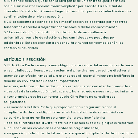
5.1 La cancelación o ajuste por la otra parte de un contrato (pedido) no es
posible sin nuestro consentimiento explícito por escrito. La solicitud de
cancelación debe hacérsenos llegar por escrito o por correo electrónico con
confirmación de envío y recepción.
5.2 Si la solicitud de cancelación o modificación es aceptada por nosotros,
tendremos derecho a adjuntar condiciones a dicho consentimiento.
5.3 La cancelación o modificación del contrato no conllevará
automáticamente la devolución de las cantidades ya pagadas por
adelantado. Esto se acordará en consulta y nunca se reembolsarán los
costes ya incurridos.
ARTÍCULO 6: RESCISIÓN
6.1 Si la Otra Parte incumple una obligación derivada del acuerdo o no lo hace
en su totalidad, a tiempo o correctamente, tendremos derecho a disolver el
acuerdo con efecto inmediato, a menos que el incumplimiento no justifique la
disolución en vista de su escasa importancia.
Además, estamos autorizados a disolver el acuerdo con efecto inmediato si
– después de la celebración del acuerdo, han llegado a nuestro conocimiento
circunstancias que hacen temer que la Otra Parte no cumplirá sus
obligaciones;
– se solicitó a la Otra Parte que proporcionara una garantía para el
cumplimiento de sus obligaciones en virtud del acuerdo cuando éste se
celebró y dicha garantía no se proporciona o es insuficiente;
– debido al retraso de la Otra Parte, ya no se nos puede exigir que cumplamos
el acuerdo en las condiciones acordadas originalmente;
– surgen circunstancias de tal naturaleza que el cumplimiento del acuerdo es