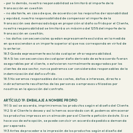
– por lo demás, nuestra responsabilidad se limitará al importe de la
transacción en cuestión
– no obstante, en caso de que, de acuerdo con los requisitos de razonabilidad
y equidad, nuestra responsabilidad de compensar el importe de la
transacción sea demasiado baja en proporción al daño sufrido por el Cliente,
nuestra responsabilidad se limitará a un máximo del 125% del importe de la
transacción en cuestión;
– los daños consecuenciales quedan expresamente excluidos en la medida
en que asciendan a un importe superior al que nos corresponda en virtud de
lo anterior.
18.3 Queda expresamente excluida cualquier otra responsabilidad.
18.4 Si las consecuencias de cualquier daño derivado de este acuerdo fueran
asegurables por el cliente, o estuvieran normalmente aseguradas por los
clientes de ese sector, nunca podremos ser considerados responsables de la
indemnización del daño sufrido.
18.5 No seremos responsables de los costes, daños e intereses, directa o
indirectamente resultantes de las personas o empresas utilizadas por
nosotros en la ejecución del contrato.
ARTÍCULO 19: EMBALAJE A NOMBRE PROPIO
19.1 Si así se acuerda, imprimiremos los productos según el diseño del Cliente.
19.2 Si el Cliente lo desea y así lo hemos acordado con él, podemos almacenar
los productos impresos en un almacén para el Cliente a petición de éste. Si se
hace uso de esta opción, se puede concluir un acuerdo de pedido a demanda
por separado.
19.3 Antes de proceder a la impresión de los productos según el diseño del