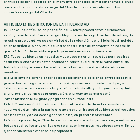
entregadas por Nosotros en el momento acordado, almacenaremos dichas
mercancías por cuenta y riesgo del Cliente. Los costes relacionados
correrán a cargo del Cliente.
ARTÍCULO 13: RESTRICCIÓN DE LA TITULARIDAD
13.1 Todos los Artículos en posesión del Cliente procedentes de Nosotros
serán, mientras el Cliente tenga obligaciones de pago frente a Nosotros, de
nuestra propiedad, ya sea en virtud de la retención de la titularidad incluida
en este artículo, o en virtud de una prenda sin desplazamiento de posesión
que la Otra Parte establece por la presente en nuestro beneficio.
13.2 Todos los bienes entregados y que deban ser entregados por nosotros
seguirán siendo de nuestra propiedad hasta que el cliente haya cumplido
todas las obligaciones derivadas de todos los acuerdos celebrados con
nosotros.
13.3 El cliente no estará autorizado a disponer de los bienes entregados ni a
gravarlos de ninguna manera antes de que se haya efectuado el pago
íntegro, a menos que se nos haya informado de ello y lo hayamos aceptado.
Si el Cliente incumple esta obligación, el precio de compra será
inmediatamente exigible y pagadero en su totalidad.
13.4 El Cliente está obligado a notificar el contenido de esta cláusula de
reserva de dominio a la parte a la que haya entregado los bienes entregados
por nosotros, ya sea como garantía o no, en prenda no revelada.
13.5 Por la presente, el Cliente nos concede el derecho, en su caso, a entrar en
todos aquellos lugares en los que se encuentren nuestros bienes con el fin de
ejercer nuestros derechos de propiedad.