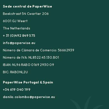
Sede central de PaperWise
Beekstraat 54 Cwartier 206
6001 GJ Weert
The Netherlands
+ 31 (0)492 849 575
info@paperwise.eu
Número de Cámara de Comercio: 56662939
Número de IVA: NL8522.45.130.B01
IBAN: NL96 RABO 0169 2930 09
BIC: RABONL2U
PaperWise Portugal & Spain
+34 619 040 199
danilo.colombo@paperwise.eu