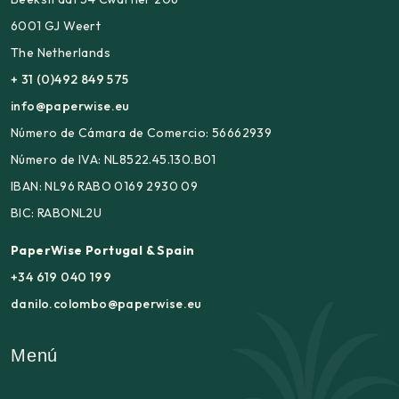
6001 GJ Weert
The Netherlands
+ 31 (0)492 849 575
info@paperwise.eu
Número de Cámara de Comercio: 56662939
Número de IVA: NL8522.45.130.B01
IBAN: NL96 RABO 0169 2930 09
BIC: RABONL2U
PaperWise Portugal & Spain
+34 619 040 199
danilo.colombo@paperwise.eu
Menú