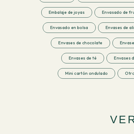
Embalaje de joyas
Envasado de fru
Envasado en bolsa
Envases de al
Envases de chocolate
Envase
Envases de té
Envases de
Mini cartón ondulado
Otr
VE