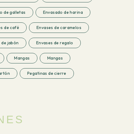
 de galletas
Envasado de harina
s de café
Envases de caramelos
 de jabón
Envases de regalo
Mangas
Mangas
artón
Pegatinas de cierre
NES