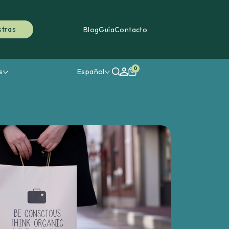
stras
Blog
Guía
Contacto
0
s
Español