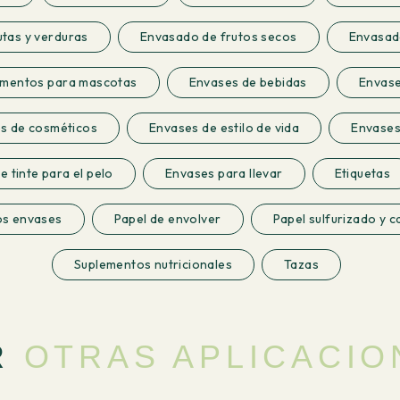
tas y verduras
Envasado de frutos secos
Envasado
imentos para mascotas
Envases de bebidas
Envase
s de cosméticos
Envases de estilo de vida
Envases
 tinte para el pelo
Envases para llevar
Etiquetas
os envases
Papel de envolver
Papel sulfurizado y c
Suplementos nutricionales
Tazas
R
OTRAS APLICACIO