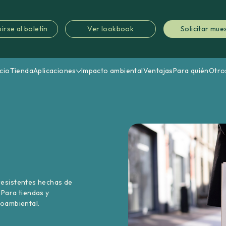
irse al boletín
Ver lookbook
Solicitar mue
icio
Tienda
Aplicaciones
Impacto ambiental
Ventajas
Para quién
Otro
resistentes hechas de
 Para tiendas y
ioambiental.