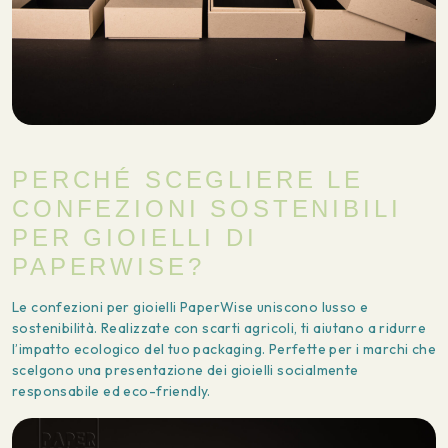
PERCHÉ SCEGLIERE LE
CONFEZIONI SOSTENIBILI
PER GIOIELLI DI
PAPERWISE?
Le confezioni per gioielli PaperWise uniscono lusso e
sostenibilità. Realizzate con scarti agricoli, ti aiutano a ridurre
l’impatto ecologico del tuo packaging. Perfette per i marchi che
scelgono una presentazione dei gioielli socialmente
responsabile ed eco-friendly.