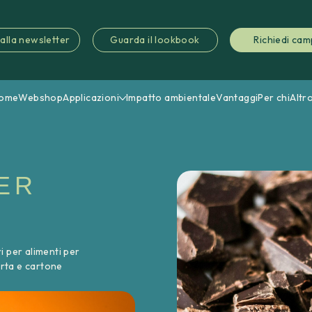
i alla newsletter
Guarda il lookbook
Richiedi cam
ome
Webshop
Applicazioni
Impatto ambientale
Vantaggi
Per chi
Altr
ER
i per alimenti per
arta e cartone