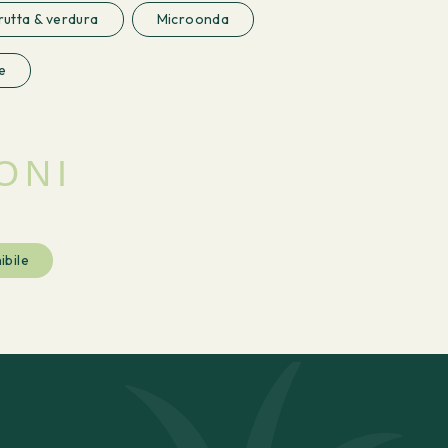
rutta & verdura
Microonda
e
ONI
ibile