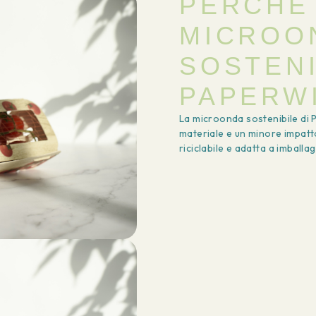
PERCHÉ
MICROO
SOSTENI
PAPERW
La microonda sostenibile di
materiale e un minore impatto
riciclabile e adatta a imballag