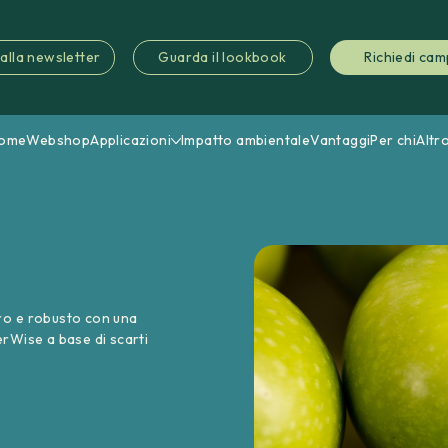
i alla newsletter
Guarda il lookbook
Richiedi cam
ome
Webshop
Applicazioni
Impatto ambientale
Vantaggi
Per chi
Altr
ro e robusto con una
erWise a base di scarti