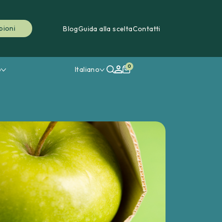
pioni
Blog
Guida alla scelta
Contatti
0
o
Italiano