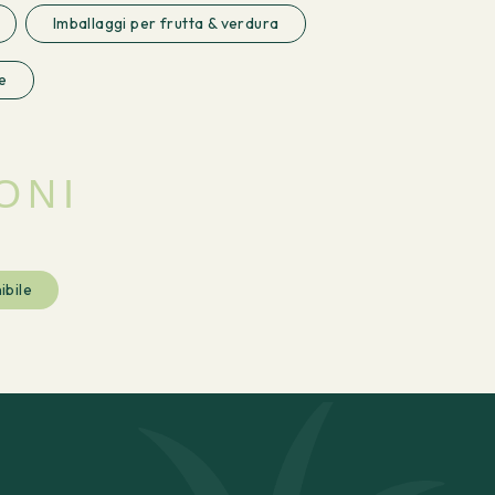
Imballaggi per frutta & verdura
e
ONI
ibile