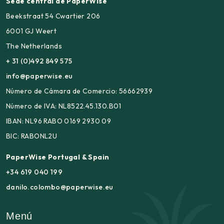
Sede central de PaperWise
Beekstraat 54 Cwartier 206
6001 GJ Weert
The Netherlands
+ 31 (0)492 849 575
info@paperwise.eu
Número de Cámara de Comercio: 56662939
Número de IVA: NL8522.45.130.B01
IBAN: NL96 RABO 0169 2930 09
BIC: RABONL2U
PaperWise Portugal & Spain
+34 619 040 199
danilo.colombo@paperwise.eu
Menú