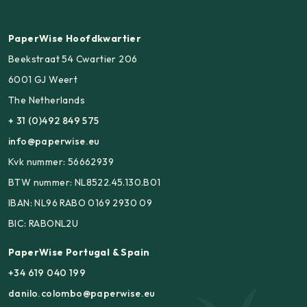
PaperWise Hoofdkwartier
Beekstraat 54 Cwartier 206
6001 GJ Weert
The Netherlands
+ 31 (0)492 849 575
info@paperwise.eu
Kvk nummer: 56662939
BTW nummer: NL8522.45.130.B01
IBAN: NL96 RABO 0169 2930 09
BIC: RABONL2U
PaperWise Portugal & Spain
+34 619 040 199
danilo.colombo@paperwise.eu