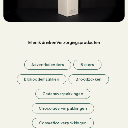
Eten & drinken
Verzorgingsproducten
Adventkalenders
Bekers
Blokbodemzakken
Broodzakken
Cadeauverpakkingen
Chocolade verpakkingen
Cosmetica verpakkingen