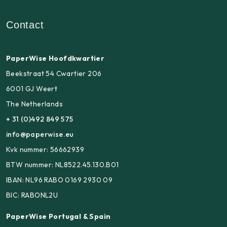
Contact
PaperWise Hoofdkwartier
Beekstraat 54 Cwartier 206
6001 GJ Weert
The Netherlands
+ 31 (0)492 849 575
info@paperwise.eu
Kvk nummer: 56662939
BTW nummer: NL8522.45.130.B01
IBAN: NL96 RABO 0169 2930 09
BIC: RABONL2U
PaperWise Portugal & Spain