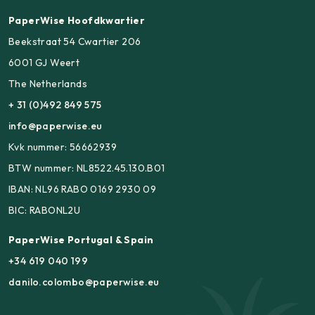
PaperWise Hoofdkwartier
Beekstraat 54 Cwartier 206
6001 GJ Weert
The Netherlands
+ 31 (0)492 849 575
info@paperwise.eu
Kvk nummer: 56662939
BTW nummer: NL8522.45.130.B01
IBAN: NL96 RABO 0169 2930 09
BIC: RABONL2U
PaperWise Portugal & Spain
+34 619 040 199
danilo.colombo@paperwise.eu