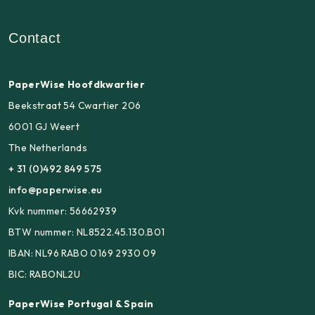
Contact
PaperWise Hoofdkwartier
Beekstraat 54 Cwartier 206
6001 GJ Weert
The Netherlands
+ 31 (0)492 849 575
info@paperwise.eu
Kvk nummer: 56662939
BTW nummer: NL8522.45.130.B01
IBAN: NL96 RABO 0169 2930 09
BIC: RABONL2U
PaperWise Portugal & Spain