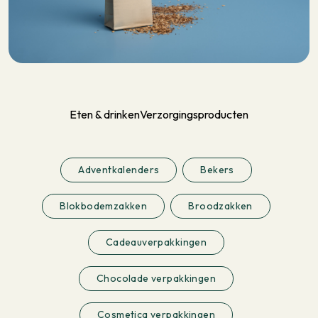
Eten & drinken
Verzorgingsproducten
Adventkalenders
Bekers
Blokbodemzakken
Broodzakken
Cadeauverpakkingen
Chocolade verpakkingen
Cosmetica verpakkingen