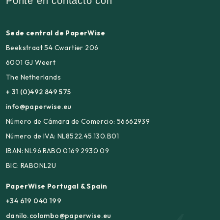
Ponte en contacto con
Sede central de PaperWise
Beekstraat 54 Cwartier 206
6001 GJ Weert
The Netherlands
+ 31 (0)492 849 575
info@paperwise.eu
Número de Cámara de Comercio: 56662939
Número de IVA: NL8522.45.130.B01
IBAN: NL96 RABO 0169 2930 09
BIC: RABONL2U
PaperWise Portugal & Spain
+34 619 040 199
danilo.colombo@paperwise.eu