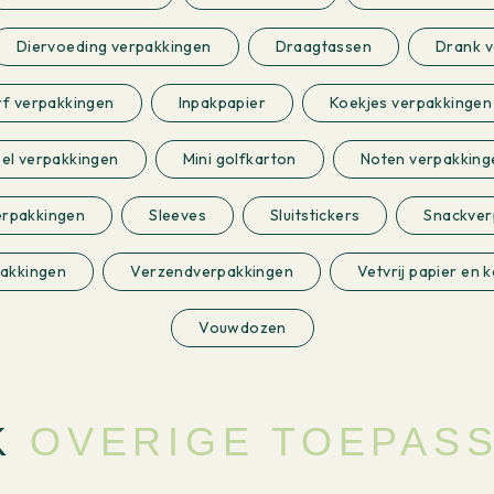
Diervoeding verpakkingen
Draagtassen
Drank v
f verpakkingen
Inpakpapier
Koekjes verpakkingen
el verpakkingen
Mini golfkarton
Noten verpakking
erpakkingen
Sleeves
Sluitstickers
Snackver
pakkingen
Verzendverpakkingen
Vetvrij papier en 
Vouwdozen
K
OVERIGE TOEPAS