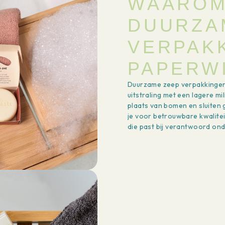
WAAROM
DUURZA
VERPAK
PAPERW
Duurzame zeep verpakkingen
uitstraling met een lagere mi
plaats van bomen en sluiten
je voor betrouwbare kwalite
die past bij verantwoord on