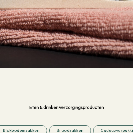
Eten & drinken
Verzorgingsproducten
Blokbodemzakken
Broodzakken
Cadeauverpakk