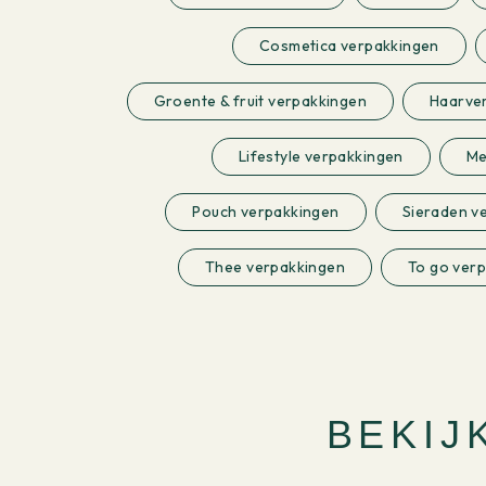
Cosmetica verpakkingen
Groente & fruit verpakkingen
Haarver
Lifestyle verpakkingen
Me
Pouch verpakkingen
Sieraden v
Thee verpakkingen
To go ver
BEKIJ