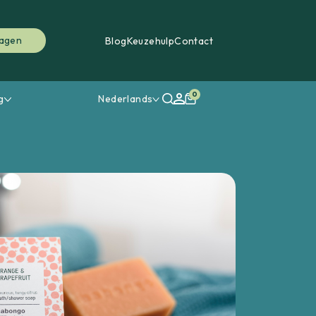
ragen
Blog
Keuzehulp
Contact
0
g
Nederlands