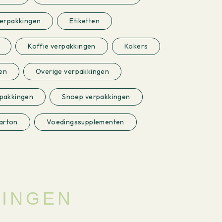
erpakkingen
Etiketten
Koffie verpakkingen
Kokers
en
Overige verpakkingen
pakkingen
Snoep verpakkingen
karton
Voedingssupplementen
SINGEN