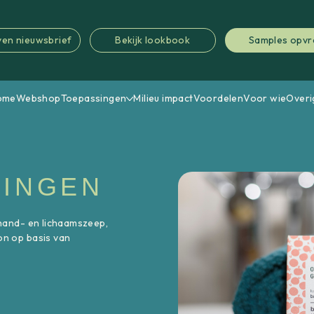
jven nieuwsbrief
Bekijk lookbook
Samples opv
ome
Webshop
Toepassingen
Milieu impact
Voordelen
Voor wie
Overi
KINGEN
hand- en lichaamszeep,
n op basis van