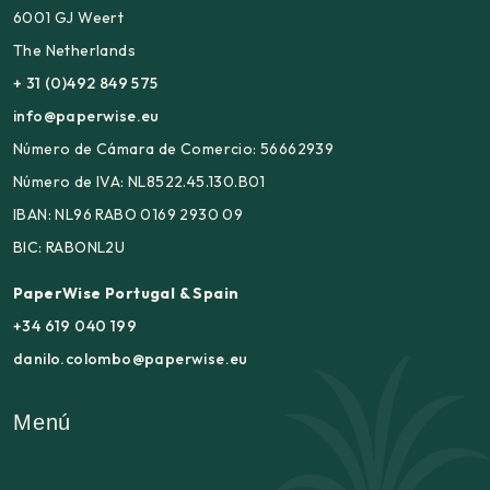
6001 GJ Weert
The Netherlands
+ 31 (0)492 849 575
info@paperwise.eu
Número de Cámara de Comercio: 56662939
Número de IVA: NL8522.45.130.B01
IBAN: NL96 RABO 0169 2930 09
BIC: RABONL2U
PaperWise Portugal & Spain
+34 619 040 199
danilo.colombo@paperwise.eu
Menú