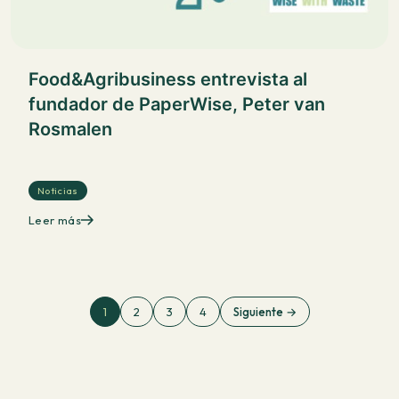
Food&Agribusiness entrevista al
fundador de PaperWise, Peter van
Rosmalen
Noticias
Leer más
1
2
3
4
Siguiente →