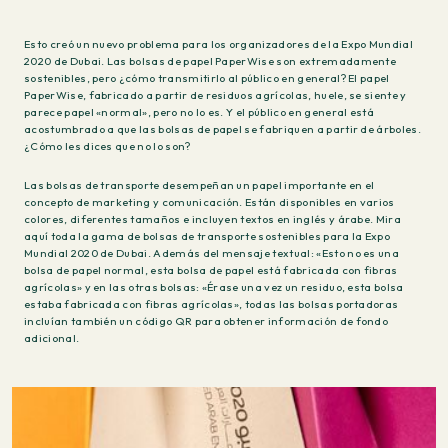
Esto creó un nuevo problema para los organizadores de la Expo Mundial
2020 de Dubai. Las bolsas de papel PaperWise son extremadamente
sostenibles, pero ¿cómo transmitirlo al público en general? El papel
PaperWise, fabricado a partir de residuos agrícolas, huele, se siente y
parece papel «normal», pero no lo es. Y el público en general está
acostumbrado a que las bolsas de papel se fabriquen a partir de árboles.
¿Cómo les dices que no lo son?
Las bolsas de transporte desempeñan un papel importante en el
concepto de marketing y comunicación. Están disponibles en varios
colores, diferentes tamaños e incluyen textos en inglés y árabe. Mira
aquí toda la gama de bolsas de transporte sostenibles para la Expo
Mundial 2020 de Dubai. Además del mensaje textual: «Esto no es una
bolsa de papel normal, esta bolsa de papel está fabricada con fibras
agrícolas» y en las otras bolsas: «Érase una vez un residuo, esta bolsa
estaba fabricada con fibras agrícolas», todas las bolsas portadoras
incluían también un código QR para obtener información de fondo
adicional.