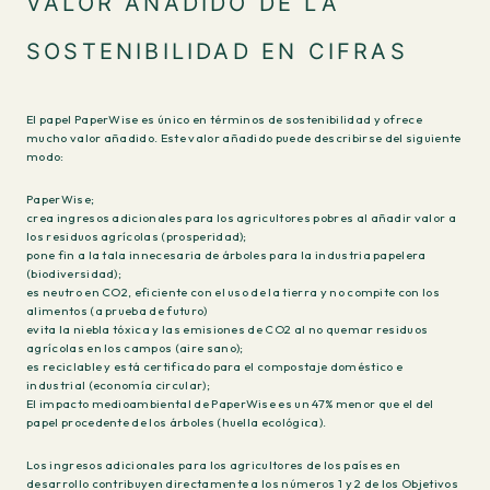
VALOR AÑADIDO DE LA
SOSTENIBILIDAD EN CIFRAS
El papel PaperWise es único en términos de sostenibilidad y ofrece
mucho valor añadido. Este valor añadido puede describirse del siguiente
modo:
PaperWise;
crea ingresos adicionales para los agricultores pobres al añadir valor a
los residuos agrícolas (prosperidad);
pone fin a la tala innecesaria de árboles para la industria papelera
(biodiversidad);
es neutro en CO2, eficiente con el uso de la tierra y no compite con los
alimentos (a prueba de futuro)
evita la niebla tóxica y las emisiones de CO2 al no quemar residuos
agrícolas en los campos (aire sano);
es reciclable y está certificado para el compostaje doméstico e
industrial (economía circular);
El impacto medioambiental de PaperWise es un 47% menor que el del
papel procedente de los árboles (huella ecológica).
Los ingresos adicionales para los agricultores de los países en
desarrollo contribuyen directamente a los números 1 y 2 de los Objetivos