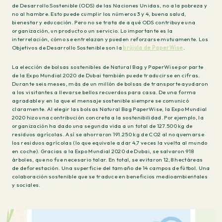
de Desarrollo Sostenible (ODS) de las Naciones Unidas, no a la pobreza y
no al hambre. Esto puede cumplir los números 3 y 4, buena salud,
bienestar y educación. Pero no se trata de a qué ODS contribuye una
organización, un producto o un servicio. Lo importante es la
interrelación, cómo se entrelazan y pueden reforzarse mutuamente. Los
Objetivos de Desarrollo Sostenible son la
brújula de PaperWise
.
La elección de bolsas sostenibles de Natural Bag y PaperWise por parte
de la Expo Mundial 2020 de Dubai también puede traducirse en cifras.
Durante seis meses, más de un millón de bolsas de transporte ayudaron
a los visitantes a llevarse bellos recuerdos para casa. De una forma
agradable y en la que el mensaje sostenible siempre se comunicó
claramente. Al elegir las bolsas Natural Bag PaperWise, la Expo Mundial
2020 hizo una contribución concreta a la sostenibilidad. Por ejemplo, la
organización ha dado una segunda vida a un total de 127.500 kg de
residuos agrícolas. Así se ahorraron 191.250 kg de CO2 al no quemarse
los residuos agrícolas (lo que equivale a dar 4,7 veces la vuelta al mundo
en coche). Gracias a la Expo Mundial 2020 de Dubai, se salvaron 918
árboles, que no fue necesario talar. En total, se evitaron 12,8 hectáreas
de deforestación. Una superficie del tamaño de 14 campos de fútbol. Una
colaboración sostenible que se traduce en beneficios medioambientales
y sociales.