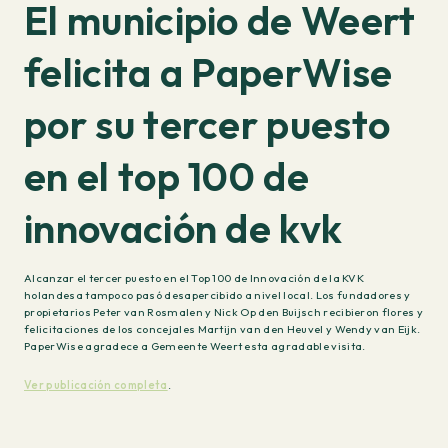
El municipio de Weert
felicita a PaperWise
por su tercer puesto
en el top 100 de
innovación de kvk
Alcanzar el tercer puesto en el Top 100 de Innovación de la KVK
holandesa tampoco pasó desapercibido a nivel local. Los fundadores y
propietarios Peter van Rosmalen y Nick Op den Buijsch recibieron flores y
felicitaciones de los concejales Martijn van den Heuvel y Wendy van Eijk.
PaperWise agradece a Gemeente Weert esta agradable visita.
Ver publicación completa
.