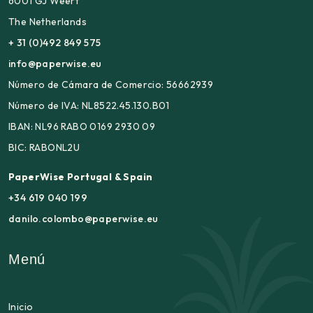
6001 GJ Weert
The Netherlands
+ 31 (0)492 849 575
info@paperwise.eu
Número de Cámara de Comercio: 56662939
Número de IVA: NL8522.45.130.B01
IBAN: NL96 RABO 0169 2930 09
BIC: RABONL2U
PaperWise Portugal & Spain
+34 619 040 199
danilo.colombo@paperwise.eu
Menú
Inicio