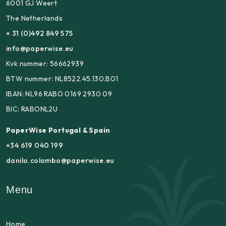
6001 GJ Weert
The Netherlands
+ 31 (0)492 849 575
info@paperwise.eu
Kvk nummer: 56662939
BTW nummer: NL8522.45.130.B01
IBAN: NL96 RABO 0169 2930 09
BIC: RABONL2U
PaperWise Portugal & Spain
+34 619 040 199
danilo.colombo@paperwise.eu
Menu
Home