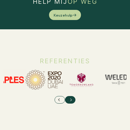
HELP MIJ
OP WEG
Keuzehulp
REFERENTIES