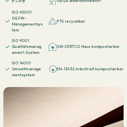
B Corp
ISEGA lebensmittelecht
ISO 45001
G&VW-
PTS recycelbar
Managementsys
tem
ISO 9001
Qualitätsmanag
DIN CERTCO Haus kompostierbar
ement-System
ISO 14001
Umweltmanage
EN-13432 industriell kompostierbar
mentsystem