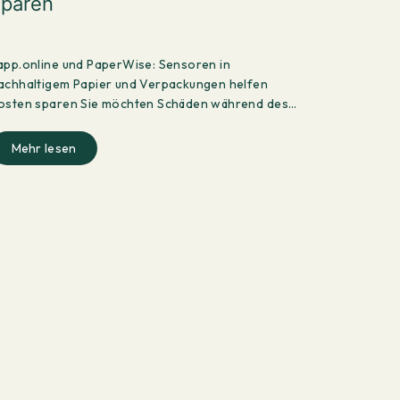
sparen
app.online und PaperWise: Sensoren in
achhaltigem Papier und Verpackungen helfen
osten sparen Sie möchten Schäden während des
ransports vermeiden. Neben…
Mehr lesen