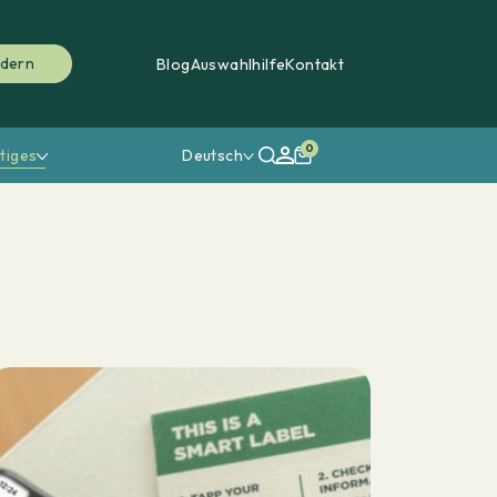
rdern
Blog
Auswahlhilfe
Kontakt
0
tiges
Deutsch