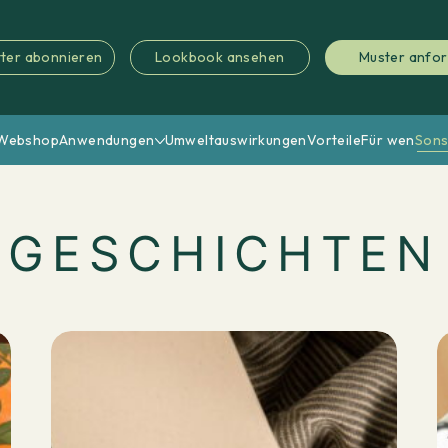
ter abonnieren
Lookbook ansehen
Muster anfo
Webshop
Anwendungen
Umweltauswirkungen
Vorteile
Für wen
Sons
GESCHICHTEN