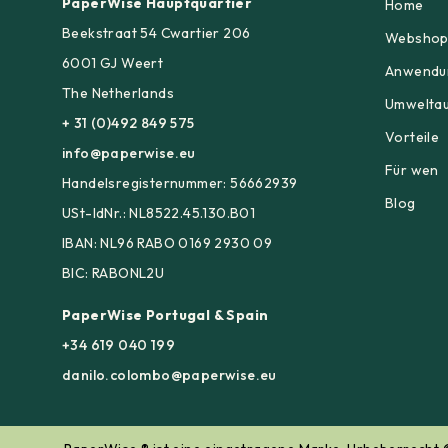
PaperWise Hauptquartier
Home
Beekstraat 54 Cwartier 206
Websho
6001 GJ Weert
Anwendu
The Netherlands
Umwelta
+ 31 (0)492 849 575
Vorteile
info@paperwise.eu
Für wen
Handelsregisternummer: 56662939
Blog
USt-IdNr.: NL8522.45.130.B01
IBAN: NL96 RABO 0169 2930 09
BIC: RABONL2U
PaperWise Portugal & Spain
+34 619 040 199
danilo.colombo@paperwise.eu