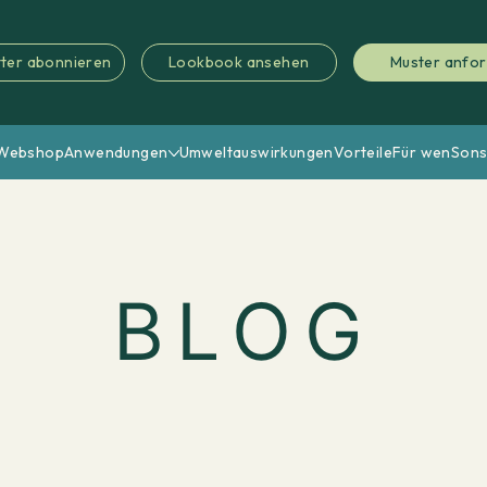
ter abonnieren
Lookbook ansehen
Muster anfo
Webshop
Anwendungen
Umweltauswirkungen
Vorteile
Für wen
Sons
BLOG