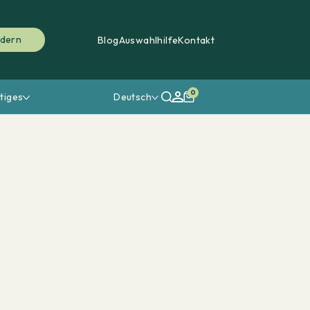
rdern
Blog
Auswahlhilfe
Kontakt
0
tiges
Deutsch