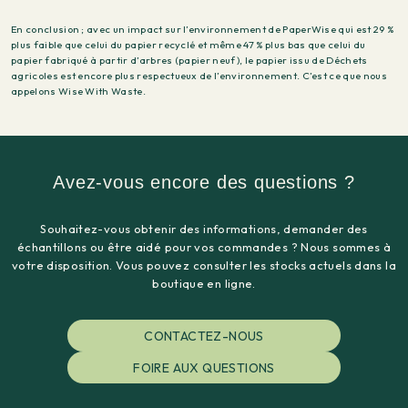
En conclusion ; avec un impact sur l’environnement de PaperWise qui est 29 %
plus faible que celui du papier recyclé et même 47 % plus bas que celui du
papier fabriqué à partir d’arbres (papier neuf), le papier issu de Déchets
agricoles est encore plus respectueux de l’environnement. C’est ce que nous
appelons Wise With Waste.
Avez-vous encore des questions ?
Souhaitez-vous obtenir des informations, demander des
échantillons ou être aidé pour vos commandes ? Nous sommes à
votre disposition. Vous pouvez consulter les stocks actuels dans la
boutique en ligne.
CONTACTEZ-NOUS
FOIRE AUX QUESTIONS