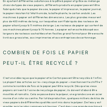
En ajoutant différentes substances à la pâte à papier et grâce au mélange
choisi de types de vieux papiers, différents produits en papier peuvent être
fabriqués tels que le papier de soie, le papier d’impression, le papier journal,
le papier résistant à l’état humide, la boîte pliante, le carton ondulé. Les
machines à papier ont différentes dimensions. Les plus grandes mesurent
plus de 400 mètres de long, sur lesquelles sont fabriqués des rouleaux de
papier allant jusqu’à 11 mètres de large. Les rouleaux de papier qui sortent de
ces machines pèsent jusqu’à 70 tonnes. Le papier est ensuite découpé aux
largeurs de rouleaux souhaitées et en feuilles grand format pour être ensuite
livré aux grossistes, aux imprimeries et aux entreprises de cartonnage.
COMBIEN DE FOIS LE PAPIER
PEUT-IL ÊTRE RECYCLÉ ?
C’est une idée reçue que le papier et le Carton peuvent être recyclés à l’infini.
La plupart des articles sur le « recyclage du papier » mentionnent le chiffre 7
comme le nombre de fois où le papier peut être recyclé. Dès que les vieux
papiers arrivent à l’usine de recyclage de papier, ils doivent d’abord être
mouillés et ramollis. Cela se passe dans le pulpeur, une grande cuve en acier
munie d’un rotor au centre. Par lot de production, quelques milliers de kilos de
vieux papiers de différentes qualités sont mis dans le pulpeur. De l’eau y est
ajoutée, puis le rotor commence à tourner. C’est donc une grande machine à