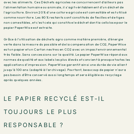
avec les aliments. Ces Déchets agricoles ne concurrencent d’ailleurs pas
l’alimentation humaine ou animale, il s’agit véritablement d’un déchet de
l’agriculture. Environ 20 % d’une culture agricole est comestible et est utilisé
comme nourriture. Les 80 % restants sont constitués de feuilles et de tiges
non comestibles, et c’est cela qui constitue le déchet dont la cellulose pour le
papier PaperWise est extraite.
Grâce à l’utilisation de déchets agro comme matière première, d’énergie
verte dans la mesure du possible et de la compensation de CO2, PaperWise
est un papier et un Carton neutres en CO2 avec un impact environnemental
très faible. Sans concessions sur la qualité. Le papier PaperWise répond aux
normes de qualité et aux labels les plus élevés et convient à presque toutes les
applications d’impression. PaperWise garantit ainsi une durée de vie allant
jusqu’à 100 ans (adapté à l’archivage). Pourtant, beaucoup de papier n’aura
pas besoin d’être conservé aussi longtemps et sera éligible au recyclage
après quelques années.
LE PAPIER RECYCLÉ EST-IL
TOUJOURS LE PLUS
RESPONSABLE ?