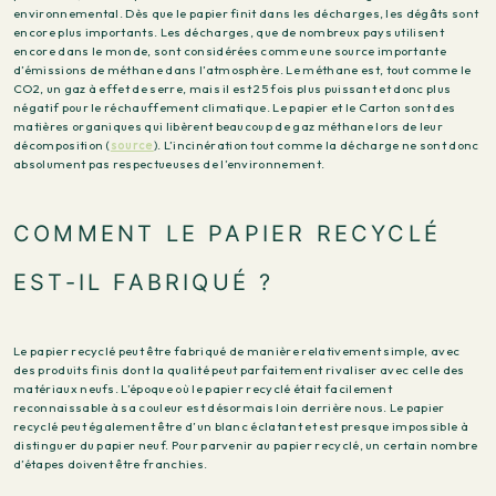
environnemental. Dès que le papier finit dans les décharges, les dégâts sont
encore plus importants. Les décharges, que de nombreux pays utilisent
encore dans le monde, sont considérées comme une source importante
d’émissions de méthane dans l’atmosphère. Le méthane est, tout comme le
CO2, un gaz à effet de serre, mais il est 25 fois plus puissant et donc plus
négatif pour le réchauffement climatique. Le papier et le Carton sont des
matières organiques qui libèrent beaucoup de gaz méthane lors de leur
décomposition (
source
). L’incinération tout comme la décharge ne sont donc
absolument pas respectueuses de l’environnement.
COMMENT LE PAPIER RECYCLÉ
EST-IL FABRIQUÉ ?
Le papier recyclé peut être fabriqué de manière relativement simple, avec
des produits finis dont la qualité peut parfaitement rivaliser avec celle des
matériaux neufs. L’époque où le papier recyclé était facilement
reconnaissable à sa couleur est désormais loin derrière nous. Le papier
recyclé peut également être d’un blanc éclatant et est presque impossible à
distinguer du papier neuf. Pour parvenir au papier recyclé, un certain nombre
d’étapes doivent être franchies.