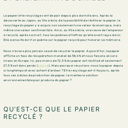
Le papier et le recyclage vont de pair depuis plus de mille ans. Après la
découverte au Japon, au IXe siècle, de la possibilité de réutiliser le papier, le
recyclage du papier y a acquis non seulement une valeur économique, mais
même une valeur sentimentale. Ainsi, au XIIe siècle, une veuve de l’empereur
a recyclé, après sa mort, tous les poèmes et lettres qu’elle avait reçus de lui.
Elle a ensuite écrit un poème sur le papier recyclé pour honorer sa mémoire.
Nous n’avons plus jamais cessé de recycler le papier. Aujourd’hui, le papier
affiche un taux de récupération mondial de 58,6 % et nous faisons encore
mieux en Europe. Ici, pas moins de 72,5 % du papier est réutilisé et seulement
27,5 % est donc perdu (
source
). Mais pourquoi recyclons-nous le papier depuis
si longtemps et avec autant d’ardeur ? Et le recyclage est-il toujours, après
tous ces siècles de production de papier, la meilleure solution
environnementale pour produire du papier ?
QU’EST-CE QUE LE PAPIER
RECYCLÉ ?