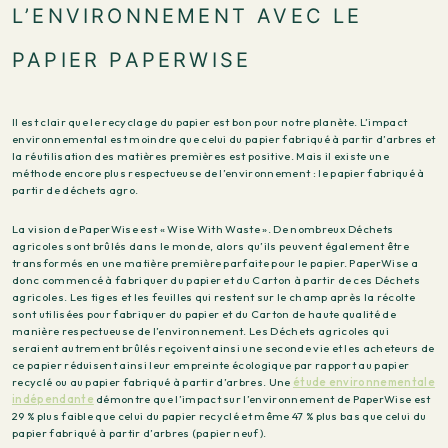
L’ENVIRONNEMENT AVEC LE
PAPIER PAPERWISE
Il est clair que le recyclage du papier est bon pour notre planète. L’impact
environnemental est moindre que celui du papier fabriqué à partir d’arbres et
la réutilisation des matières premières est positive. Mais il existe une
méthode encore plus respectueuse de l’environnement : le papier fabriqué à
partir de déchets agro.
La vision de PaperWise est « Wise With Waste ». De nombreux Déchets
agricoles sont brûlés dans le monde, alors qu’ils peuvent également être
transformés en une matière première parfaite pour le papier. PaperWise a
donc commencé à fabriquer du papier et du Carton à partir de ces Déchets
agricoles. Les tiges et les feuilles qui restent sur le champ après la récolte
sont utilisées pour fabriquer du papier et du Carton de haute qualité de
manière respectueuse de l’environnement. Les Déchets agricoles qui
seraient autrement brûlés reçoivent ainsi une seconde vie et les acheteurs de
ce papier réduisent ainsi leur empreinte écologique par rapport au papier
recyclé ou au papier fabriqué à partir d’arbres. Une
étude environnementale
indépendante
démontre que l’impact sur l’environnement de PaperWise est
29 % plus faible que celui du papier recyclé et même 47 % plus bas que celui du
papier fabriqué à partir d’arbres (papier neuf).