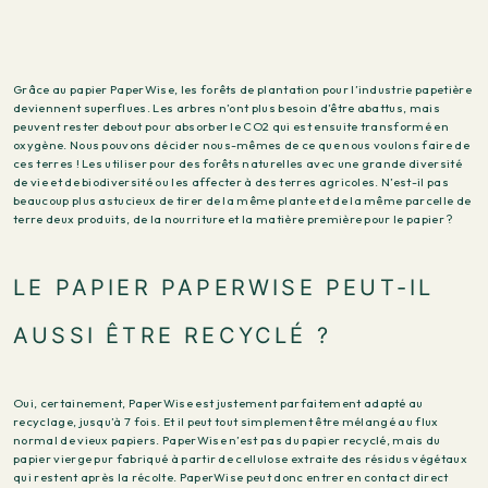
Grâce au papier PaperWise, les forêts de plantation pour l’industrie papetière
deviennent superflues. Les arbres n’ont plus besoin d’être abattus, mais
peuvent rester debout pour absorber le CO2 qui est ensuite transformé en
oxygène. Nous pouvons décider nous-mêmes de ce que nous voulons faire de
ces terres ! Les utiliser pour des forêts naturelles avec une grande diversité
de vie et de biodiversité ou les affecter à des terres agricoles. N’est-il pas
beaucoup plus astucieux de tirer de la même plante et de la même parcelle de
terre deux produits, de la nourriture et la matière première pour le papier ?
LE PAPIER PAPERWISE PEUT-IL
AUSSI ÊTRE RECYCLÉ ?
Oui, certainement, PaperWise est justement parfaitement adapté au
recyclage, jusqu’à 7 fois. Et il peut tout simplement être mélangé au flux
normal de vieux papiers. PaperWise n’est pas du papier recyclé, mais du
papier vierge pur fabriqué à partir de cellulose extraite des résidus végétaux
qui restent après la récolte. PaperWise peut donc entrer en contact direct