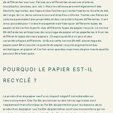
de différentes sources. Pensez aux différentes essences d’arbres
(eucalyptus, bouleau, pin, etc.). Mais la cellulose provient également des
Déchets agricoles, des tiges et des feuilles qui restent après la récolte du blé,
de l’orge, du riz, de la canne à sucre et d’autres cultures. Toutes ces fibres de
cellulose possèdent des propriétés et des caractéristiques différentes. Il est
ainsi possible pour l’industrie papetière de fabriquer différents types de
papier et de Carton à partir des différents types de papier recyclé. La norme
EN 643 aide les entreprises de recyclage de papier et les papeteries à trier les
différents types de vieux papiers. Chaque qualité a un prix et des
caractéristiques différents. Grâce à cette norme EN 643, davantage de
papier peut être recyclé, la qualité du papier recyclé augmente et des
emballages en papier et Carton ainsi que des imprimés de plus haute qualité
peuvent être fabriqués.
POURQUOI LE PAPIER EST-IL
RECYCLÉ ?
La production de papier neuf a un impact négatif considérable sur
l’environnement. Des forêts anciennes ou des terres agricoles sont
rapidement transformées en forêts de plantation pour les besoins de la
production de papier. Les forêts de plantation sont une monoculture qui ne