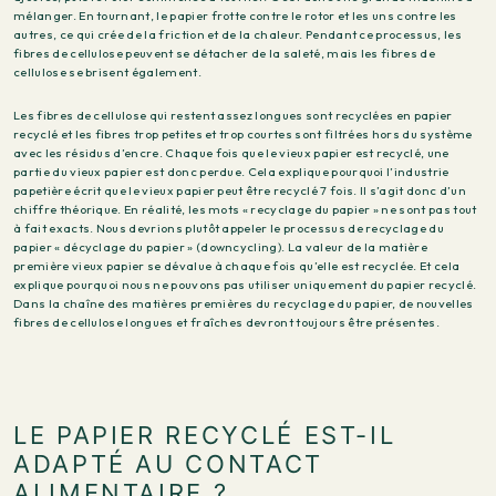
mélanger. En tournant, le papier frotte contre le rotor et les uns contre les
autres, ce qui crée de la friction et de la chaleur. Pendant ce processus, les
fibres de cellulose peuvent se détacher de la saleté, mais les fibres de
cellulose se brisent également.
Les fibres de cellulose qui restent assez longues sont recyclées en papier
recyclé et les fibres trop petites et trop courtes sont filtrées hors du système
avec les résidus d’encre. Chaque fois que le vieux papier est recyclé, une
partie du vieux papier est donc perdue. Cela explique pourquoi l’industrie
papetière écrit que le vieux papier peut être recyclé 7 fois. Il s’agit donc d’un
chiffre théorique. En réalité, les mots « recyclage du papier » ne sont pas tout
à fait exacts. Nous devrions plutôt appeler le processus de recyclage du
papier « décyclage du papier » (downcycling). La valeur de la matière
première vieux papier se dévalue à chaque fois qu’elle est recyclée. Et cela
explique pourquoi nous ne pouvons pas utiliser uniquement du papier recyclé.
Dans la chaîne des matières premières du recyclage du papier, de nouvelles
fibres de cellulose longues et fraîches devront toujours être présentes.
LE PAPIER RECYCLÉ EST-IL
ADAPTÉ AU CONTACT
ALIMENTAIRE ?