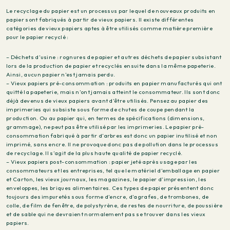
Le recyclage du papier est un processus par lequel de nouveaux produits en
papier sont fabriqués à partir de vieux papiers. Il existe différentes
catégories de vieux papiers aptes à être utilisés comme matière première
pour le papier recyclé :
– Déchets d’usine : rognures de papier et autres déchets de papier subsistant
lors de la production de papier et recyclés ensuite dans la même papeterie.
Ainsi, aucun papier n’est jamais perdu.
– Vieux papiers pré-consommation : produits en papier manufacturés qui ont
quitté la papeterie, mais n’ont jamais atteint le consommateur. Ils sont donc
déjà devenus de vieux papiers avant d’être utilisés. Pensez au papier des
imprimeries qui subsiste sous forme de chutes de coupe pendant la
production. Ou au papier qui, en termes de spécifications (dimensions,
grammage), ne peut pas être utilisé par les imprimeries. Le papier pré-
consommation fabriqué à partir d’arbres est donc un papier inutilisé et non
imprimé, sans encre. Il ne provoque donc pas de pollution dans le processus
de recyclage. Il s’agit de la plus haute qualité de papier recyclé.
– Vieux papiers post-consommation : papier jeté après usage par les
consommateurs et les entreprises, tel que le matériel d’emballage en papier
et Carton, les vieux journaux, les magazines, le papier d’impression, les
enveloppes, les briques alimentaires. Ces types de papier présentent donc
toujours des impuretés sous forme d’encre, d’agrafes, de trombones, de
colle, de film de fenêtre, de polystyrène, de restes de nourriture, de poussière
et de sable qui ne devraient normalement pas se trouver dans les vieux
papiers.