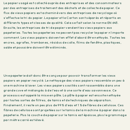
Le papier usagé est collecté auprès des entreprises et des consommateurs
par des entreprises de traitement des déchets et de collecte de papier. Ce
flux de vieux papiers est acheminé vers des entreprises de recyclage où
s’effectue le tri du papier. Le papier et le Carton sont séparés et répartis en
différents types et classes de qualité. Cela se fait selon la norme EN 643.
Ensuite, les entreprises de tri de papier vendent les vieux papiers aux
papeteries. Toutes les papeteries ne peuvent pas recycler le papier n’importe
comment. Les vieux papiers doivent en effet d’abord être nettoyés. Toutes les
encres, agrafes, trombones, résidus de colle, films de fenêtre, plastiques,
sable et poussière doivent être éliminés.
Une papeterie doit donc être conçue pour pouvoir transformer les vieux
papiers en papier recyclé. Le nettoyage des vieux papiers ressemble un peu à
une machine à laver. Les vieux papiers souillés sont rassemblés dans une
grande cuve et mélangés à de l’eau et à une sorte d’eau savonneuse. Ce
processus est appelé la mise en pâte. La pâte à papier est ensuite nettoyée
par toutes sortes de filtres, de tamis et de techniques de séparation.
Finalement, il reste un peu plus de 99 % d’eau et 1 % de fibres de cellulose. Ces
fibres de cellulose sont projetées sur le tamis de la machine à papier dans la
papeterie. Plus la couche de papier sur le tamis est épaisse, plus le grammage
par mètre carré est élevé.