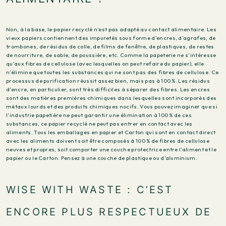
Non, à la base, le papier recyclé n’est pas adapté au contact alimentaire. Les
vieux papiers contiennent des impuretés sous forme d’encres, d’agrafes, de
trombones, de résidus de colle, de films de fenêtre, de plastiques, de restes
de nourriture, de sable, de poussière, etc. Comme la papeterie ne s’intéresse
qu’aux fibres de cellulose (avec lesquelles on peut refaire du papier), elle
n’élimine que toutes les substances qui ne sont pas des fibres de cellulose. Ce
processus de purification réussit assez bien, mais pas à 100 %. Les résidus
d’encre, en particulier, sont très difficiles à séparer des fibres. Les encres
sont des matières premières chimiques dans lesquelles sont incorporés des
métaux lourds et des produits chimiques nocifs. Vous pouvez imaginer que si
l’industrie papetière ne peut garantir une élimination à 100 % de ces
substances, ce papier recyclé ne peut pas entrer en contact avec les
aliments. Tous les emballages en papier et Carton qui sont en contact direct
avec les aliments doivent soit être composés à 100 % de fibres de cellulose
neuves et propres, soit comporter une couche protectrice entre l’aliment et le
papier ou le Carton. Pensez à une couche de plastique ou d’aluminium.
WISE WITH WASTE : C’EST
ENCORE PLUS RESPECTUEUX DE