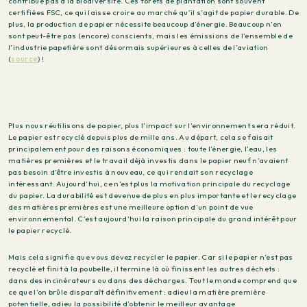
contribue pas à la biodiversité. Ces forêts de plantation sont souvent
certifiées FSC, ce qui laisse croire au marché qu’il s’agit de papier durable. De
plus, la production de papier nécessite beaucoup d’énergie. Beaucoup n’en
sont peut-être pas (encore) conscients, mais les émissions de l’ensemble de
l’industrie papetière sont désormais supérieures à celles de l’aviation
(
source
) !
Plus nous réutilisons de papier, plus l’impact sur l’environnement sera réduit.
Le papier est recyclé depuis plus de mille ans. Au départ, cela se faisait
principalement pour des raisons économiques : toute l’énergie, l’eau, les
matières premières et le travail déjà investis dans le papier neuf n’avaient
pas besoin d’être investis à nouveau, ce qui rendait son recyclage
intéressant. Aujourd’hui, ce n’est plus la motivation principale du recyclage
du papier. La durabilité est devenue de plus en plus importante et le recyclage
des matières premières est une meilleure option d’un point de vue
environnemental. C’est aujourd’hui la raison principale du grand intérêt pour
le papier recyclé.
Mais cela signifie que vous devez recycler le papier. Car si le papier n’est pas
recyclé et finit à la poubelle, il termine là où finissent les autres déchets :
dans des incinérateurs ou dans des décharges. Tout le monde comprend que
ce que l’on brûle disparaît définitivement : adieu la matière première
potentielle, adieu la possibilité d’obtenir le meilleur avantage