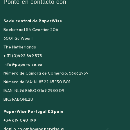
Ponte en contacto con
Sede central de PaperWise
Beekstraat 54 Cwartier 206
6001 GJ Weert
The Netherlands
+ 31 (0)492 849 575
info@paperwise.eu
Número de Cámara de Comercio: 56662939
Número de IVA: NL8522.45.130.B01
IBAN: NL96 RABO 0169 2930 09
BIC: RABONL2U
PaperWise Portugal & Spain
+34 619 040 199
danilo.colombo@paperwise.eu