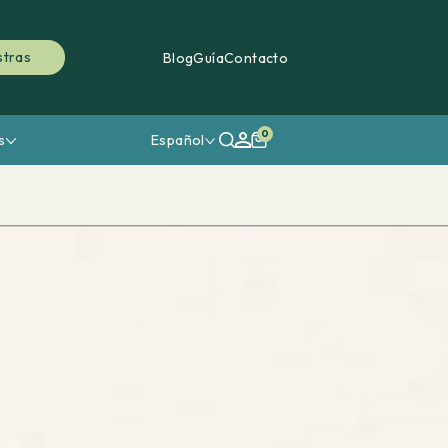
stras
Blog
Guía
Contacto
0
s
Español