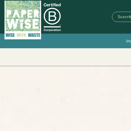
Suscrib
In