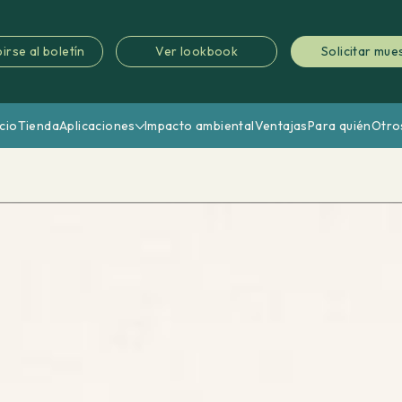
irse al boletín
Ver lookbook
Solicitar mue
icio
Tienda
Aplicaciones
Impacto ambiental
Ventajas
Para quién
Otro