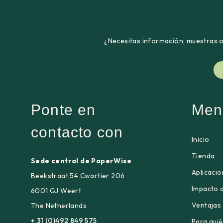
¿Necesitas información, muestras o 
Ponte en
Men
contacto con
Inicio
Tienda
Sede central de PaperWise
Aplicaci
Beekstraat 54 Cwartier 206
Impacto 
6001 GJ Weert
Ventajas
The Netherlands
+ 31 (0)492 849 575
Para qui