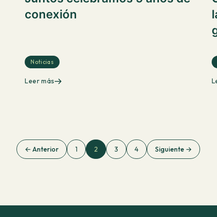
conexión
Noticias
Leer más
L
← Anterior
1
2
3
4
Siguiente →