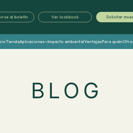
irse al boletín
Ver lookbook
Solicitar mue
icio
Tienda
Aplicaciones
Impacto ambiental
Ventajas
Para quién
Otro
BLOG