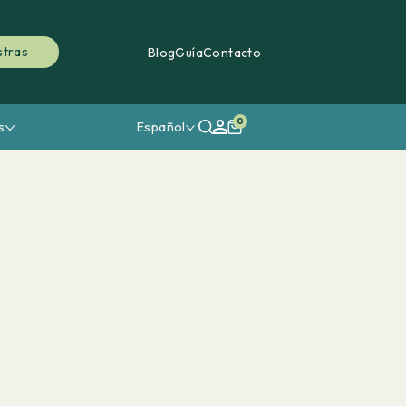
stras
Blog
Guía
Contacto
0
s
Español