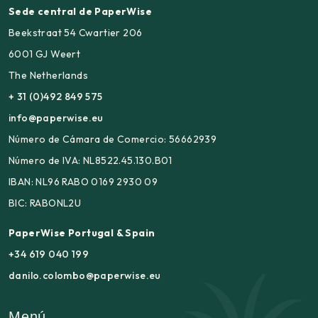
Sede central de PaperWise
Beekstraat 54 Cwartier 206
6001 GJ Weert
The Netherlands
+ 31 (0)492 849 575
info@paperwise.eu
Número de Cámara de Comercio: 56662939
Número de IVA: NL8522.45.130.B01
IBAN: NL96 RABO 0169 2930 09
BIC: RABONL2U
PaperWise Portugal & Spain
+34 619 040 199
danilo.colombo@paperwise.eu
Menú