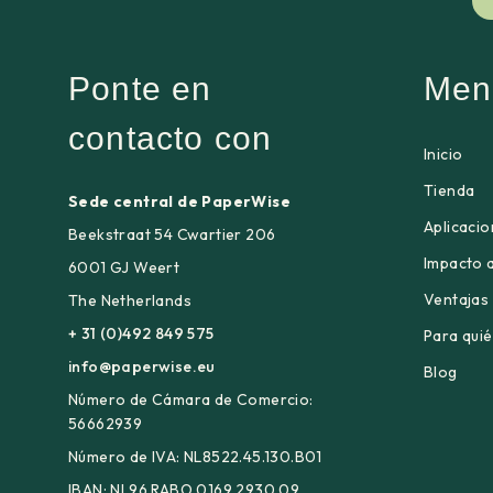
Ponte en
Men
contacto con
Inicio
Tienda
Sede central de PaperWise
Aplicaci
Beekstraat 54 Cwartier 206
Impacto 
6001 GJ Weert
Ventajas
The Netherlands
+ 31 (0)492 849 575
Para qui
info@paperwise.eu
Blog
Número de Cámara de Comercio:
56662939
Número de IVA: NL8522.45.130.B01
IBAN: NL96 RABO 0169 2930 09