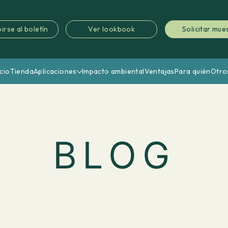
irse al boletín
Ver lookbook
Solicitar mue
icio
Tienda
Aplicaciones
Impacto ambiental
Ventajas
Para quién
Otro
BLOG