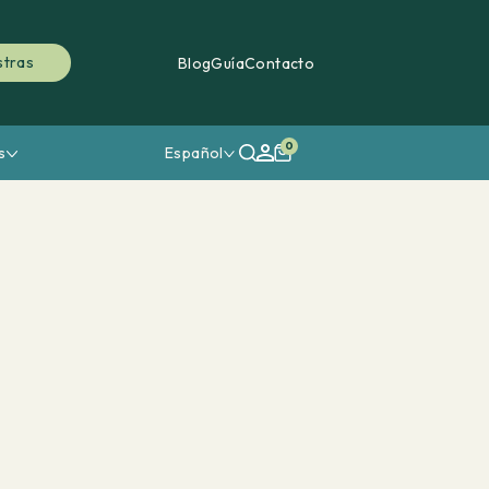
stras
Blog
Guía
Contacto
0
s
Español