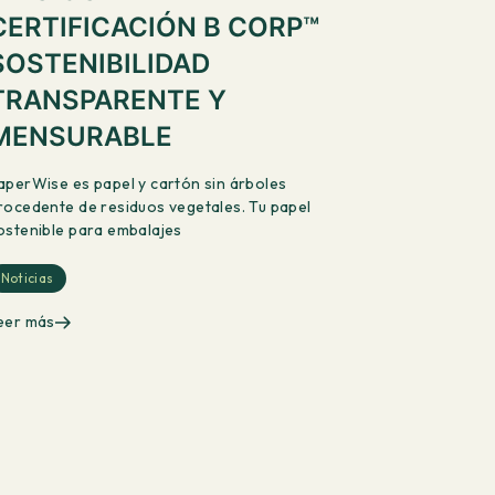
CERTIFICACIÓN B CORP™
SOSTENIBILIDAD
TRANSPARENTE Y
MENSURABLE
aperWise es papel y cartón sin árboles
rocedente de residuos vegetales. Tu papel
ostenible para embalajes
Noticias
eer más