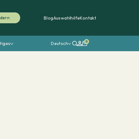
rdern
Blog
Auswahlhilfe
Kontakt
0
tiges
Deutsch