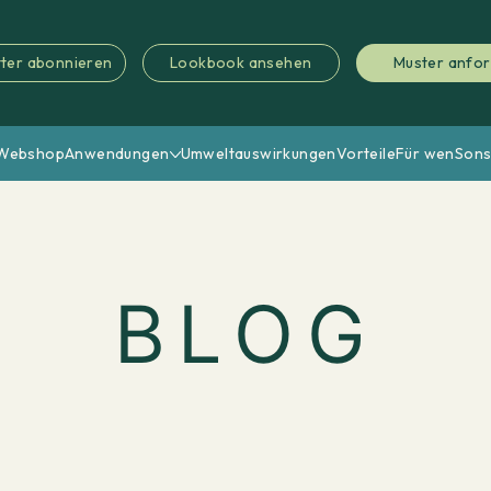
ter abonnieren
Lookbook ansehen
Muster anfo
Webshop
Anwendungen
Umweltauswirkungen
Vorteile
Für wen
Sons
BLOG