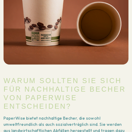
WARUM SOLLTEN SIE SICH
FÜR NACHHALTIGE BECHER
VON PAPERWISE
ENTSCHEIDEN?
PaperWise bietet nachhaltige Becher, die sowohl
umweltfreundlich als auch sozialverträglich sind. Sie werden
aus landwirtschaftlichen Abfällen hergestellt und tragen dazu