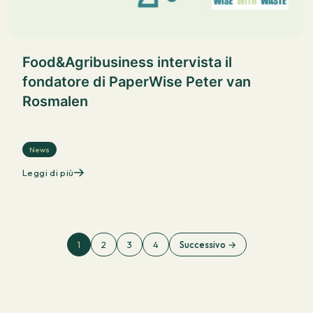
Food&Agribusiness intervista il
fondatore di PaperWise Peter van
Rosmalen
News
Leggi di più
1
2
3
4
Successivo →