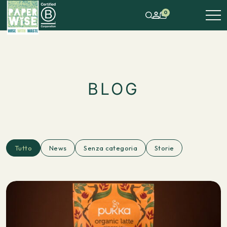
0
BLOG
Tutto
News
Senza categoria
Storie