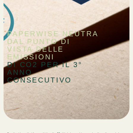
PAPERWISE NEUTRA
DAL PUNTO DI
VISTA DELLE
EMISSIONI
DI CO2 PER IL 3°
ANNO
CONSECUTIVO