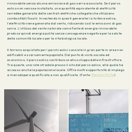
rinnovabile senza alcuna emissione di gas serra associata. Se il parco
eolico non venisse installato, una quantità equivalente di elettricità
verrebbe generata dalle centrali elettriche collegate che utilizzano
combustibili fossili. Investendo in questi generatori a turbina eolica,
l’elettricità viene generata dal vento, riducendo così le emissioni di gas
serra. L’utilizzo del vento naturale come fonte di energia rinnovabile
produce quindi energia pulita senza conseguenze negative per la salute
della comunità locale o per la vita biologica locale.
Il terreno acquistato per i parchi eolici consiste in gran parte in aree non
edificabili e scarsamente popolate. Dal punto di vista sociale ed
economico, il parco eolico contribuisce allo sviluppo delle infrastrutture.
Tra queste, una rete stradale presso il sito del parco eolico, alla quale ha
accesso anche la popolazione locale. Offre inoltre opportunità di impiego
a manodopera qualificata e non qualificata. (Fonte:
Nazioni Unite
)