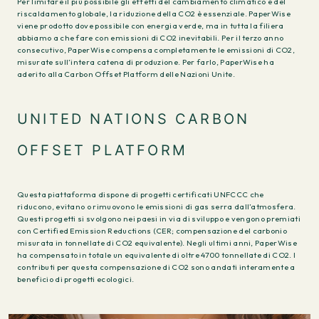
Per limitare il più possibile gli effetti del cambiamento climatico e del
riscaldamento globale, la riduzione della CO2 è essenziale. PaperWise
viene prodotto dove possibile con energia verde, ma in tutta la filiera
abbiamo a che fare con emissioni di CO2 inevitabili. Per il terzo anno
consecutivo, PaperWise compensa completamente le emissioni di CO2,
misurate sull’intera catena di produzione. Per farlo, PaperWise ha
aderito alla Carbon Offset Platform delle Nazioni Unite.
UNITED NATIONS CARBON
OFFSET PLATFORM
Questa piattaforma dispone di progetti certificati UNFCCC che
riducono, evitano o rimuovono le emissioni di gas serra dall’atmosfera.
Questi progetti si svolgono nei paesi in via di sviluppo e vengono premiati
con Certified Emission Reductions (CER; compensazione del carbonio
misurata in tonnellate di CO2 equivalente). Negli ultimi anni, PaperWise
ha compensato in totale un equivalente di oltre 4700 tonnellate di CO2. I
contributi per questa compensazione di CO2 sono andati interamente a
beneficio di progetti ecologici.