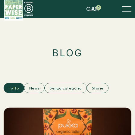
0
BLOG
Tutto
News
Senza categoria
Storie