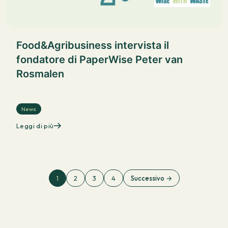
Food&Agribusiness intervista il
fondatore di PaperWise Peter van
Rosmalen
News
Leggi di più
1
2
3
4
Successivo →