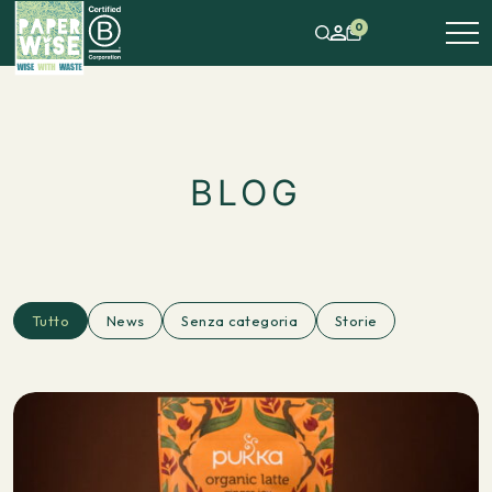
0
BLOG
Tutto
News
Senza categoria
Storie