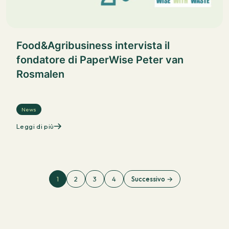
Food&Agribusiness intervista il
fondatore di PaperWise Peter van
Rosmalen
News
Leggi di più
1
2
3
4
Successivo →