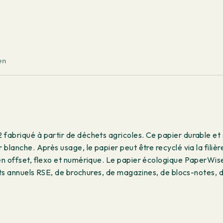
920x640
mm
90
g/m²
250
en
feuilles
abriqué à partir de déchets agricoles. Ce papier durable et s
 blanche. Après usage, le papier peut être recyclé via la fili
en offset, flexo et numérique. Le papier écologique PaperWise
orts annuels RSE, de brochures, de magazines, de blocs-notes, 