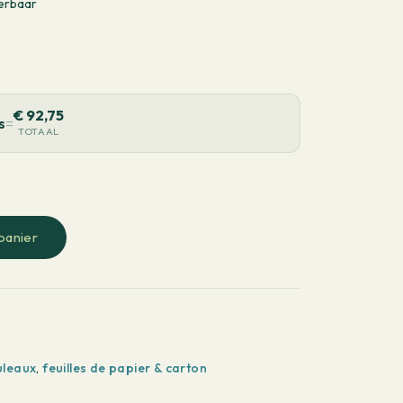
erbaar
€
92,75
s
=
TOTAAL
panier
uleaux
,
feuilles de papier & carton