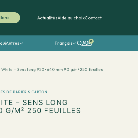
llons
Actualités
Aide au choix
Contact
0
qui
Autres
Français
White – Sens long 920×640 mm 90 g/m² 250 feuilles
LES DE PAPIER & CARTON
ITE – SENS LONG
 G/M² 250 FEUILLES