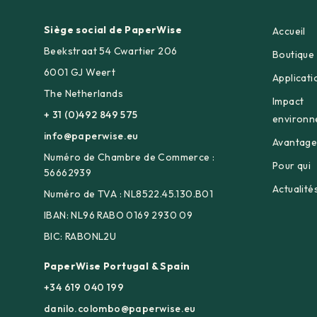
Siège social de PaperWise
Accueil
Beekstraat 54 Cwartier 206
Boutique 
6001 GJ Weert
Applicati
The Netherlands
Impact
+ 31 (0)492 849 575
environn
info@paperwise.eu
Avantage
Numéro de Chambre de Commerce :
Pour qui
56662939
Actualité
Numéro de TVA : NL8522.45.130.B01
IBAN: NL96 RABO 0169 2930 09
BIC: RABONL2U
PaperWise Portugal & Spain
+34 619 040 199
danilo.colombo@paperwise.eu