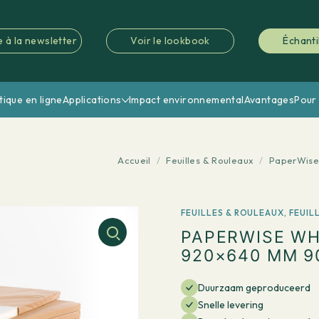
e à la newsletter
Voir le lookbook
Échanti
tique en ligne
Applications
Impact environnemental
Avantages
Pour 
Accueil
/
Feuilles & Rouleaux
/
PaperWise 
FEUILLES & ROULEAUX
,
FEUIL
PAPERWISE WH
920×640 MM 90
Duurzaam geproduceerd
Snelle levering