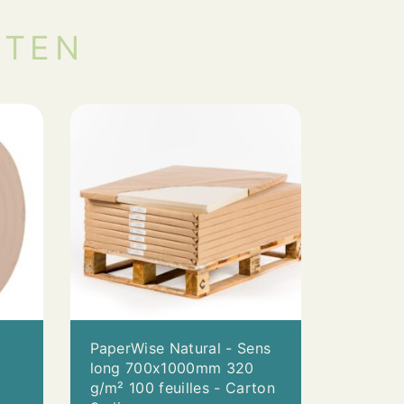
CTEN
PaperWise Natural - Sens
long 700x1000mm 320
g/m² 100 feuilles - Carton