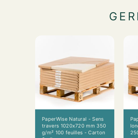
GER
PaperWise Natural - Sens
Pap
travers 1020x720 mm 350
lo
g/m² 100 feuilles - Carton
250