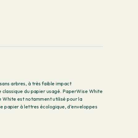
ans arbres, à très faible impact
ère classique du papier usagé. PaperWise White
 White est notamment utilisé pour la
de papier à lettres écologique, d’enveloppes