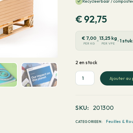
Recycleerbaar / composte
€
92,75
€
7,00
13,25 kg
×
×
1 stuk
PER KG
PER VPE
2 en stock
Ajouter au 
quantité
de
PaperWise
White
SKU:
201300
-
Sens
Feuilles & Ro
CATEGORIEEN:
long