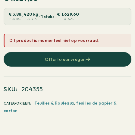
€
3,88
420 kg
€
1.629,60
×
×
=
1 stuks
PER KG
PER VPE
TOTAAL
Dit product is momenteel niet op voorraad.
Offerte aanvragen
SKU:
204355
Feuilles & Rouleaux
,
feuilles de papier &
CATEGORIEEN:
carton