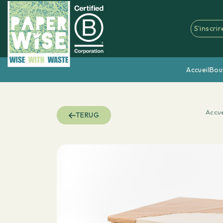
S’inscrir
Accueil
Bou
Accue
TERUG