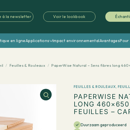
e à la newsletter
Voir le lookbook
Échanti
tique en ligne
Applications
Impact environnemental
Avantages
Pour 
il
/
Feuilles & Rouleaux
/
PaperWise Natural – Sens fibres long 46
FEUILLES & ROULEAUX
,
FEUIL
PAPERWISE NA
LONG 460×650
FEUILLES – 
Duurzaam geproduceerd