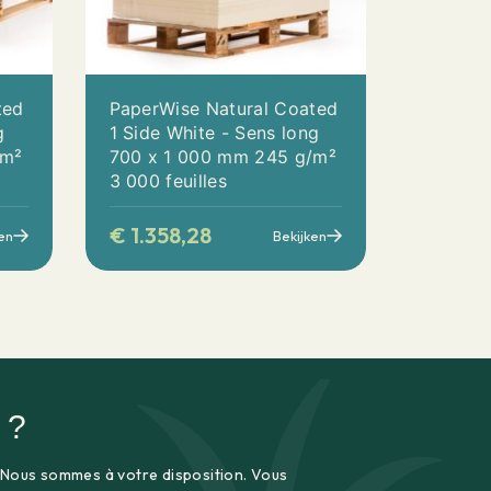
ted
PaperWise Natural Coated
g
1 Side White - Sens long
/m²
700 x 1 000 mm 245 g/m²
3 000 feuilles
€
1.358,28
en
Bekijken
 ?
 Nous sommes à votre disposition. Vous