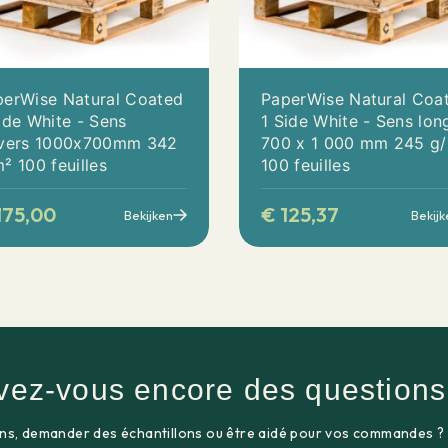
perWise Natural Coated
PaperWise Natural Coa
ide White - Sens
1 Side White - Sens lon
avers 1000x700mm 342
700 x 1 000 mm 245 g
² 100 feuilles
100 feuilles
175,00
€
125,37
Bekijken
Bekijk
vez-vous encore des questions
ns, demander des échantillons ou être aidé pour vos commandes ?