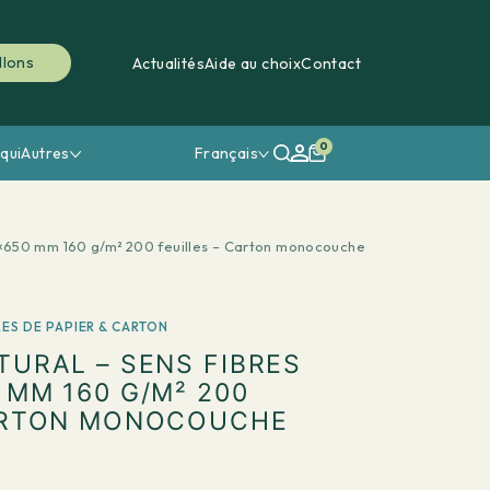
llons
Actualités
Aide au choix
Contact
0
qui
Autres
Français
0×650 mm 160 g/m² 200 feuilles – Carton monocouche
LES DE PAPIER & CARTON
TURAL – SENS FIBRES
 MM 160 G/M² 200
CARTON MONOCOUCHE