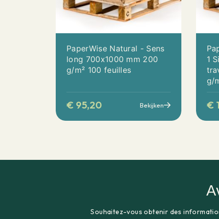
PaperWise Natural - Sens
Pa
long 700x1000 mm 200
1 S
g/m² 100 feuilles
tr
g/m
€
95,20
€
Bekijken
A
Souhaitez-vous obtenir des informatio