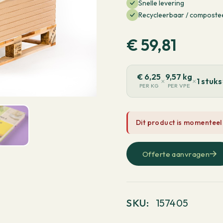
Snelle levering
Recycleerbaar / composte
€
59,81
€
6,25
9,57 kg
×
×
1 stuks
PER KG
PER VPE
Dit product is momenteel
Offerte aanvragen
SKU:
157405