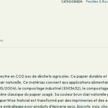
Feuilles & Ro
CATEGORIEEN:
en
eutre en CO2 issu de déchets agricoles. Ce papier durable et s
air naturelle. Ce matériau convient aux applications alimenta
EC1935/2004), le compostage industriel (EN13432), le compo
ère classique du papier usagé. Sa couleur brun clair naturell
aperWise Natural est transformé par des imprimeries et des e
s emballages pour produits d’épicerie secs, biscuits, noix, cho