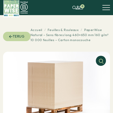
0
Accueil
/
Feuilles & Rouleaux
/
PaperWise
Natural – Sens fibres long 460×650 mm 160 g/m²
TERUG
10 000 feuilles – Carton monocouche