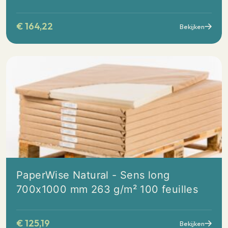
€
164,22
Bekijken
PaperWise Natural - Sens long
700x1000 mm 263 g/m² 100 feuilles
€
125,19
Bekijken