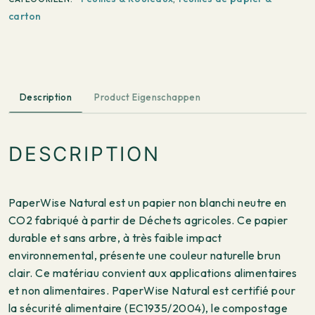
460x650
carton
mm
160
g/m²
10
000
Description
Product Eigenschappen
feuilles
-
Carton
DESCRIPTION
monocouche
PaperWise Natural est un papier non blanchi neutre en
CO2 fabriqué à partir de Déchets agricoles. Ce papier
durable et sans arbre, à très faible impact
environnemental, présente une couleur naturelle brun
clair. Ce matériau convient aux applications alimentaires
et non alimentaires. PaperWise Natural est certifié pour
la sécurité alimentaire (EC1935/2004), le compostage