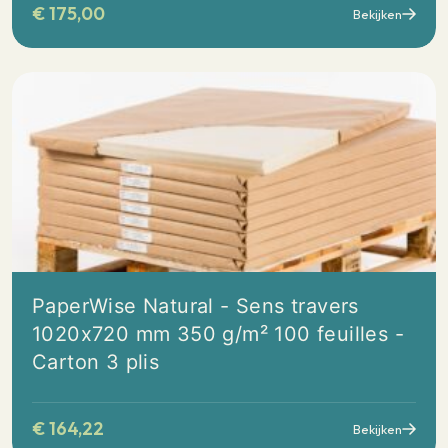
€
175,00
Bekijken
PaperWise Natural - Sens travers
1020x720 mm 350 g/m² 100 feuilles -
Carton 3 plis
€
164,22
Bekijken