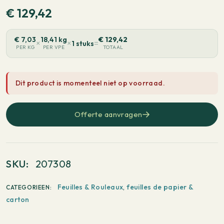
€
129,42
€
7,03
18,41 kg
€
129,42
×
×
=
1 stuks
PER KG
PER VPE
TOTAAL
Dit product is momenteel niet op voorraad.
Offerte aanvragen
SKU:
207308
Feuilles & Rouleaux
,
feuilles de papier &
CATEGORIEEN:
carton