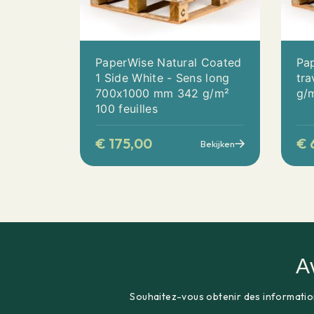
PaperWise Natural Coated
Pap
1 Side White - Sens long
tr
700x1000 mm 342 g/m²
g/m
100 feuilles
€
175,00
€
Bekijken
A
Souhaitez-vous obtenir des informatio