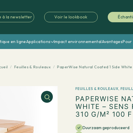
e à la newsletter
Voir le lookbook
Échanti
tique en ligne
Applications
Impact environnemental
Avantages
Pour 
ueil
/
Feuilles & Rouleaux
/
PaperWise Natural Coated 1 Side White 
FEUILLES & ROULEAUX
,
FEUIL
PAPERWISE NA
WHITE – SENS
310 G/M² 100 
Duurzaam geproduceerd