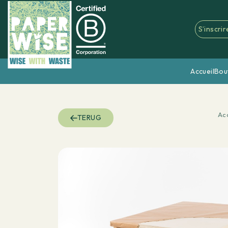
S’inscrir
Accueil
Bou
Acc
TERUG