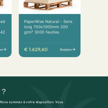
ted
PaperWise Natural - Sens
long 700x1000mm 200
342
g/m² 3000 feuilles
€
1.629,60
en
Bekijken
 ?
 Nous sommes à votre disposition. Vous