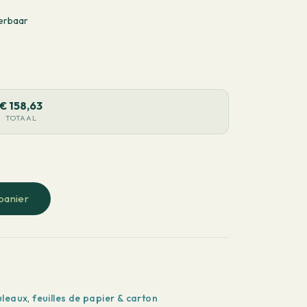
erbaar
€
158,63
TOTAAL
panier
uleaux
,
feuilles de papier & carton