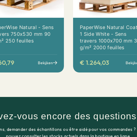
erWise Natural - Sens
PaperWise Natural Coa
avers 750x530 mm 90
1 Side White - Sens
² 250 feuilles
travers 1000x700 mm 
g/m² 2000 feuilles
60,79
€
1.264,03
Bekijken
Bekijk
vez-vous encore des questions
ns, demander des échantillons ou être aidé pour vos commandes ?
pouvez consulter les stocks actuels dans la boutique en ligne.