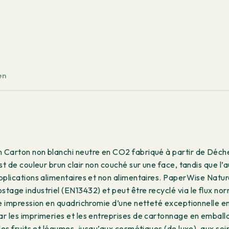
Side
White
-
Sens
fibre
long
en
700x1000
mm
310
g/m²
100
feuilles
 Carton non blanchi neutre en CO2 fabriqué à partir de Déche
st de couleur brun clair non couché sur une face, tandis que l’
pplications alimentaires et non alimentaires. PaperWise Natura
age industriel (EN13432) et peut être recyclé via le flux nor
ne impression en quadrichromie d’une netteté exceptionnelle e
r les imprimeries et les entreprises de cartonnage en emball
 les fruits et légumes, jusqu’aux cosmétiques (de luxe), aux s