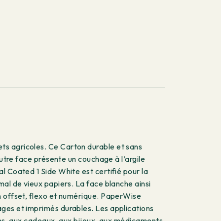
ts agricoles. Ce Carton durable et sans
autre face présente un couchage à l’argile
l Coated 1 Side White est certifié pour la
mal de vieux papiers. La face blanche ainsi
n offset, flexo et numérique. PaperWise
ages et imprimés durables. Les applications
oins, aux cadeaux, aux bijoux, aux médicaments