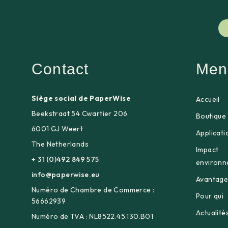
Contact
Men
Siège social de PaperWise
Accueil
Beekstraat 54 Cwartier 206
Boutique 
6001 GJ Weert
Applicati
The Netherlands
Impact
+ 31 (0)492 849 575
environn
info@paperwise.eu
Avantage
Numéro de Chambre de Commerce :
Pour qui
56662939
Actualité
Numéro de TVA : NL8522.45.130.B01