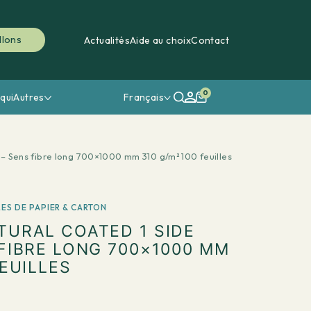
llons
Actualités
Aide au choix
Contact
0
qui
Autres
Français
– Sens fibre long 700×1000 mm 310 g/m² 100 feuilles
LES DE PAPIER & CARTON
TURAL COATED 1 SIDE
 FIBRE LONG 700×1000 MM
FEUILLES