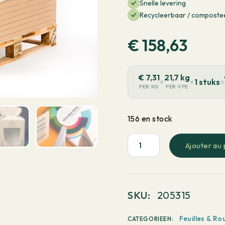
Snelle levering
Recycleerbaar / composte
€
158,63
€
7,31
21,7 kg
×
×
1 stuks
=
PER KG
PER VPE
156 en stock
Ajouter au 
quantité
de
PaperWise
Natural
SKU:
205315
Coated
1
Feuilles & Ro
CATEGORIEEN: