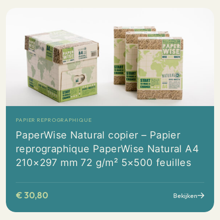
PAPIER REPROGRAPHIQUE
PaperWise Natural copier – Papier
reprographique PaperWise Natural A4
210×297 mm 72 g/m² 5×500 feuilles
€
30,80
Bekijken