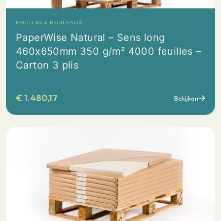
FEUILLES & ROULEAUX
PaperWise Natural – Sens long
460x650mm 350 g/m² 4000 feuilles –
Carton 3 plis
€
1.480,17
Bekijken