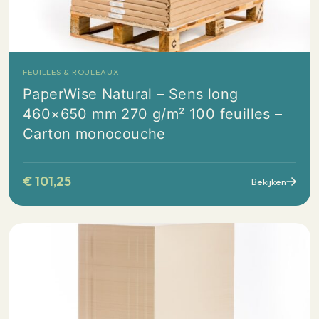
FEUILLES & ROULEAUX
PaperWise Natural – Sens long
460×650 mm 270 g/m² 100 feuilles –
Carton monocouche
€
101,25
Bekijken