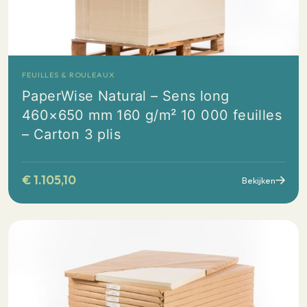
FEUILLES & ROULEAUX
PaperWise Natural – Sens long
460×650 mm 160 g/m² 10 000 feuilles
– Carton 3 plis
€
1.105,10
Bekijken