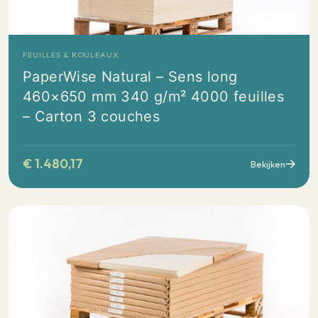
FEUILLES & ROULEAUX
PaperWise Natural – Sens long
460×650 mm 340 g/m² 4000 feuilles
– Carton 3 couches
€
1.480,17
Bekijken