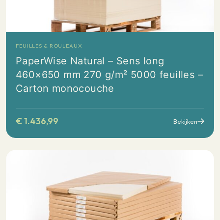
FEUILLES & ROULEAUX
PaperWise Natural – Sens long
460×650 mm 270 g/m² 5000 feuilles –
Carton monocouche
€
1.436,99
Bekijken