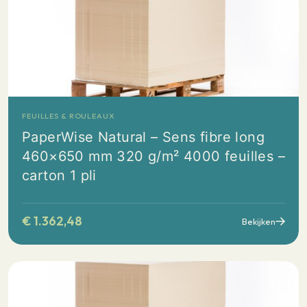
FEUILLES & ROULEAUX
PaperWise Natural – Sens fibre long
460×650 mm 320 g/m² 4000 feuilles –
carton 1 pli
€
1.362,48
Bekijken