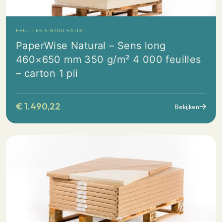
FEUILLES & ROULEAUX
PaperWise Natural – Sens long
460×650 mm 350 g/m² 4 000 feuilles
– carton 1 pli
€
1.490,22
Bekijken