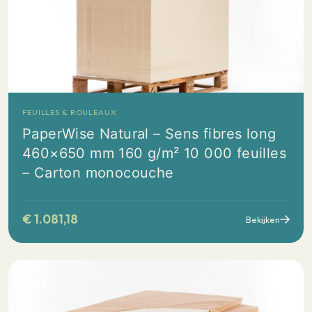
FEUILLES & ROULEAUX
PaperWise Natural – Sens fibres long
460×650 mm 160 g/m² 10 000 feuilles
– Carton monocouche
€
1.081,18
Bekijken