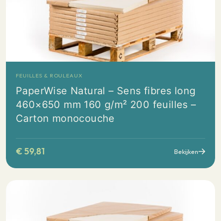
FEUILLES & ROULEAUX
PaperWise Natural – Sens fibres long
460×650 mm 160 g/m² 200 feuilles –
Carton monocouche
€
59,81
Bekijken