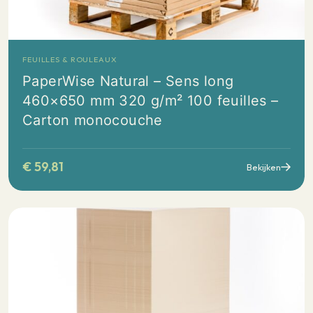
FEUILLES & ROULEAUX
PaperWise Natural – Sens long
460×650 mm 320 g/m² 100 feuilles –
Carton monocouche
€
59,81
Bekijken