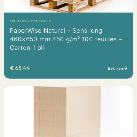
FEUILLES & ROULEAUX
PaperWise Natural – Sens long
460×650 mm 350 g/m² 100 feuilles –
Carton 1 pli
€
65,44
Bekijken