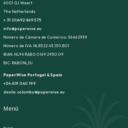
6001 GJ Weert
The Netherlands
+ 31 (0)492 849 575
info@paperwise.eu
Número de Cámara de Comercio: 56662939
Número de IVA: NL8522.45.130.B01
IBAN: NL96 RABO 0169 2930 09
BIC: RABONL2U
PaperWise Portugal & Spain
+34 619 040 199
danilo.colombo@paperwise.eu
Menú