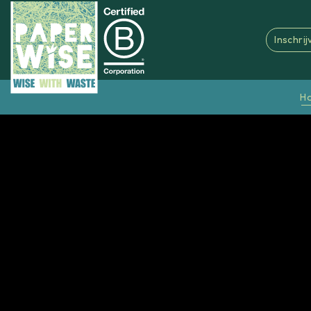
Inschri
H