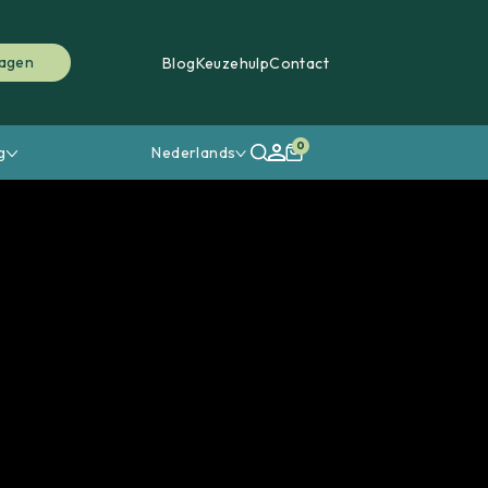
ragen
Blog
Keuzehulp
Contact
0
g
Nederlands