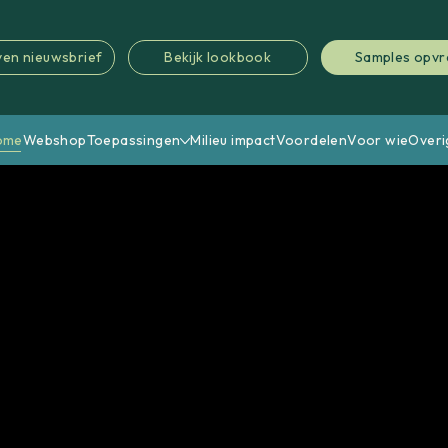
jven nieuwsbrief
Bekijk lookbook
Samples opv
ome
Webshop
Toepassingen
Milieu impact
Voordelen
Voor wie
Overi