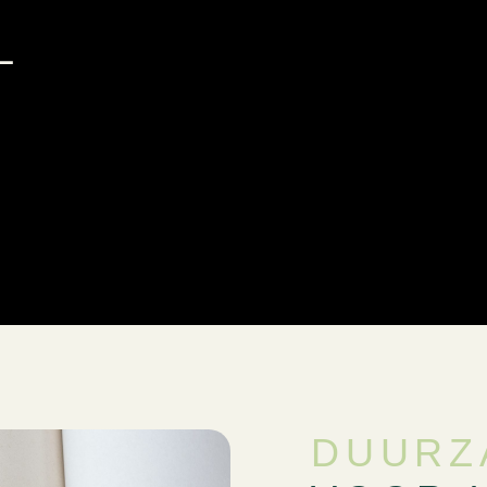
L
DUURZ